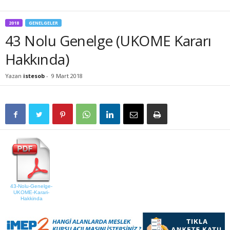
2018
GENELGELER
43 Nolu Genelge (UKOME Kararı
Hakkında)
Yazan
istesob
-
9 Mart 2018
43-Nolu-Genelge-
UKOME-Karari-
Hakkinda