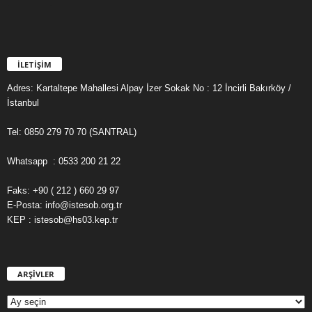
İLETİŞİM
Adres: Kartaltepe Mahallesi Alpay İzer Sokak No : 12 İncirli Bakırköy /
İstanbul
Tel: 0850 279 70 70 (SANTRAL)
Whatsapp : 0533 200 21 22
Faks: +90 ( 212 ) 660 29 97
E-Posta: info@istesob.org.tr
KEP : istesob@hs03.kep.tr
ARŞİVLER
A
R
Ş