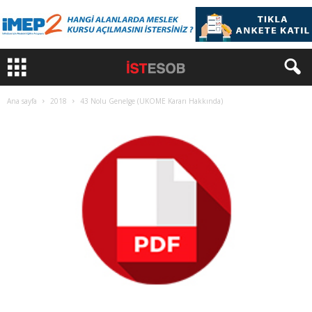
Ana sayfa
2018
43 Nolu Genelge (UKOME Kararı Hakkında)