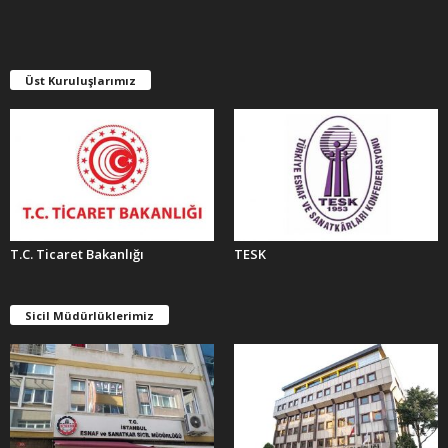
İ
V
L
E
Üst Kuruluşlarımız
R
T.C. Ticaret Bakanlığı
TESK
Sicil Müdürlüklerimiz