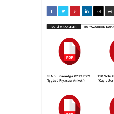
İLGİLİ MAKALELER
BU YAZARDAN DAHA
85 Nolu Genelge 02.12.2009
110 Nolu 
(İşgücü Piyasası Anketi)
(Kayıt Ücre