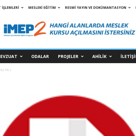
 İŞLEMLERİ
MESLEKİ EĞİTİM
RESMİ YAYIN VE DOKÜMANTASYON
EVZUAT
ODALAR
PROJELER
AHİLİK
İLETİŞ
rta Hk.)