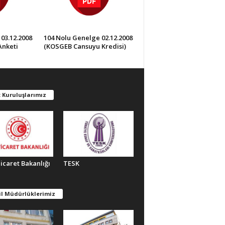
03.12.2008
104 Nolu Genelge 02.12.2008
Anketi
(KOSGEB Cansuyu Kredisi)
 Kuruluşlarımız
Ticaret Bakanlığı
TESK
il Müdürlüklerimiz