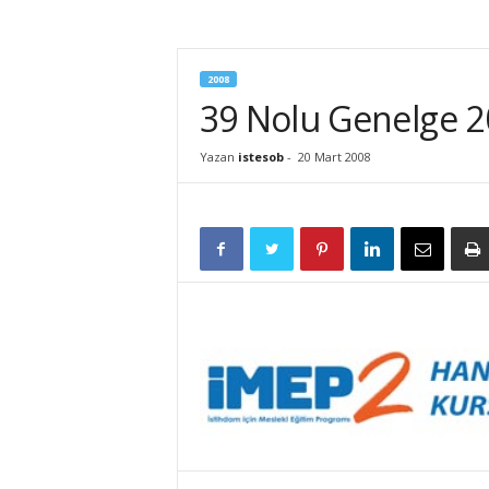
İ
S
T
2008
E
39 Nolu Genelge 20
S
O
B
Yazan
istesob
-
20 Mart 2008