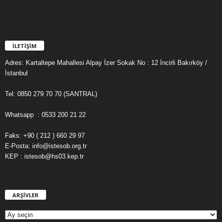
İLETİŞİM
Adres: Kartaltepe Mahallesi Alpay İzer Sokak No : 12 İncirli Bakırköy /
İstanbul
Tel: 0850 279 70 70 (SANTRAL)
Whatsapp : 0533 200 21 22
Faks: +90 ( 212 ) 660 29 97
E-Posta: info@istesob.org.tr
KEP : istesob@hs03.kep.tr
ARŞİVLER
A
R
Ş