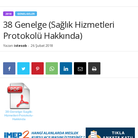
2018
GENELGELER
38 Genelge (Sağlık Hizmetleri
Protokolü Hakkında)
Yazan
istesob
-
26 Şubat 2018
38-Genelge-Saglik-
Hizmetleri-Protokolu-
Hakkinda