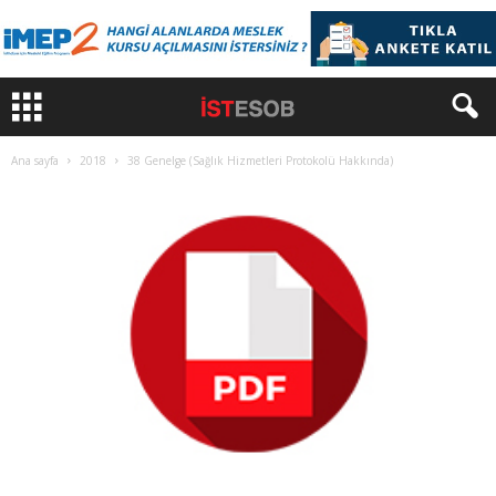
Ana sayfa
2018
38 Genelge (Sağlık Hizmetleri Protokolü Hakkında)