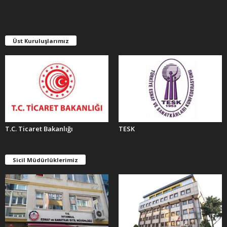
İ
V
L
E
Üst Kuruluşlarımız
R
T.C. Ticaret Bakanlığı
TESK
Sicil Müdürlüklerimiz