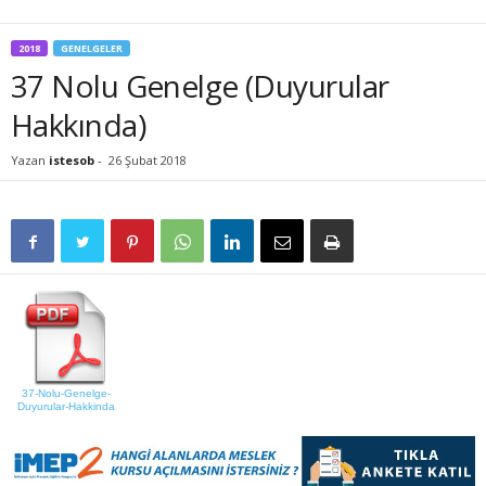
2018
GENELGELER
37 Nolu Genelge (Duyurular
Hakkında)
Yazan
istesob
-
26 Şubat 2018
37-Nolu-Genelge-
Duyurular-Hakkinda