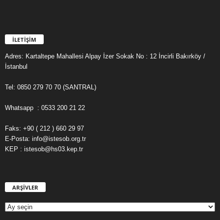
İLETİŞİM
Adres: Kartaltepe Mahallesi Alpay İzer Sokak No : 12 İncirli Bakırköy /
İstanbul
Tel: 0850 279 70 70 (SANTRAL)
Whatsapp : 0533 200 21 22
Faks: +90 ( 212 ) 660 29 97
E-Posta: info@istesob.org.tr
KEP : istesob@hs03.kep.tr
ARŞİVLER
A
R
Ş
İ