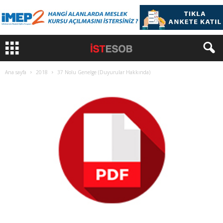
Ana sayfa
2018
37 Nolu Genelge (Duyurular Hakkında)