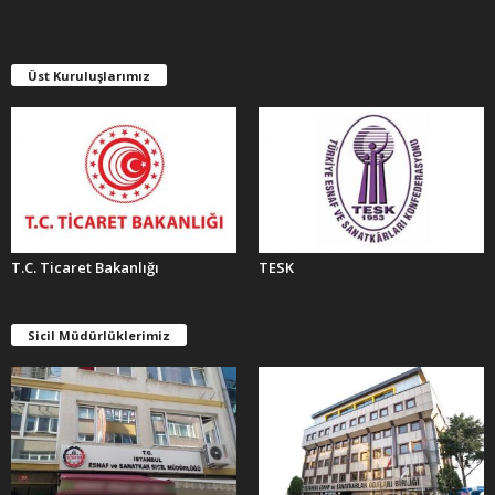
V
L
E
Üst Kuruluşlarımız
R
T.C. Ticaret Bakanlığı
TESK
Sicil Müdürlüklerimiz