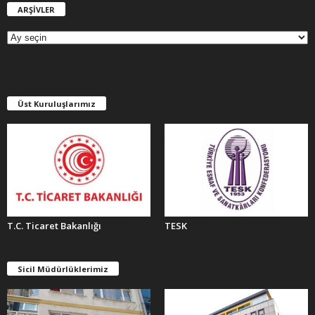
ARŞİVLER
A
R
Ş
İ
V
L
E
Üst Kuruluşlarımız
R
T.C. Ticaret Bakanlığı
TESK
Sicil Müdürlüklerimiz