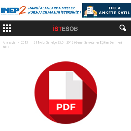
Ana sayfa
2013
31 Nolu Genelge 25.04.2013 (Genel Sekreterler Eğitim Semineri
hk.)