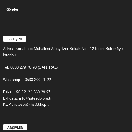
İLETİŞİM
Adres: Kartaltepe Mahallesi Alpay İzer Sokak No : 12 İncirli Bakırköy /
İstanbul
Tel: 0850 279 70 70 (SANTRAL)
Whatsapp : 0533 200 21 22
Faks: +90 ( 212 ) 660 29 97
E-Posta: info@istesob.org.tr
KEP : istesob@hs03.kep.tr
ARŞİVLER
A