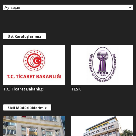
R
Ş
İ
V
L
E
Üst Kuruluşlarımız
R
T.C. Ticaret Bakanlığı
TESK
Sicil Müdürlüklerimiz