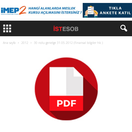
Ana sayfa
2012
30 nolu genelge 31.05.2012 (Finansal bilgiler hk.)