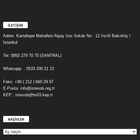
İLETİŞİM
Adres: Kartaltepe Mahallesi Alpay İzer Sokak No : 12 İncirli Bakırköy /
İstanbul
Tel: 0850 279 70 70 (SANTRAL)
Whatsapp : 0533 200 21 22
Faks: +90 ( 212 ) 660 29 97
E-Posta: info@istesob.org.tr
KEP : istesob@hs03.kep.tr
ARŞİVLER
A
R
Ş
İ