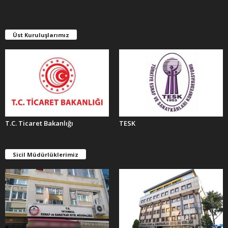
V
L
E
Üst Kuruluşlarımız
R
T.C. Ticaret Bakanlığı
TESK
Sicil Müdürlüklerimiz