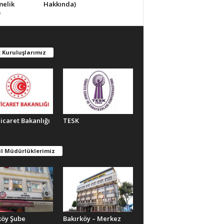
melik
Hakkında)
)
 Kuruluşlarımız
Ticaret Bakanlığı
TESK
il Müdürlüklerimiz
köy Şube
Bakırköy – Merkez