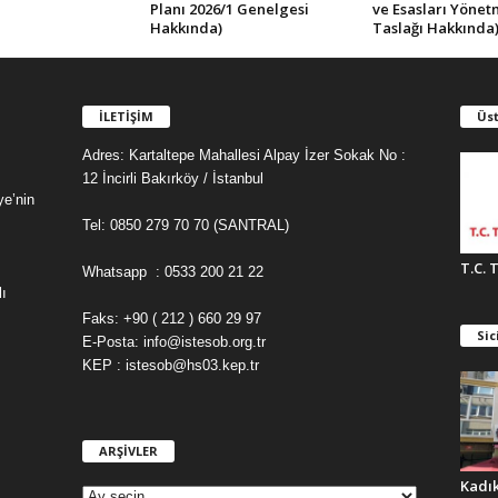
Planı 2026/1 Genelgesi
ve Esasları Yönet
Hakkında)
Taslağı Hakkında
İLETİŞİM
Üst
Adres: Kartaltepe Mahallesi Alpay İzer Sokak No :
12 İncirli Bakırköy / İstanbul
ye’nin
Tel: 0850 279 70 70 (SANTRAL)
T.C. 
Whatsapp : 0533 200 21 22
ı
Faks: +90 ( 212 ) 660 29 97
Sic
E-Posta: info@istesob.org.tr
KEP : istesob@hs03.kep.tr
ARŞİVLER
A
R
Kadı