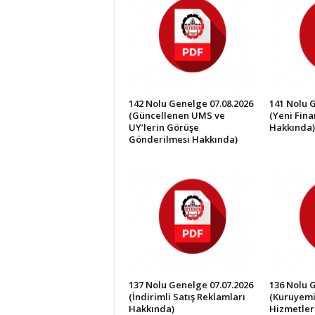
İ
S
T
E
S
O
B
142 Nolu Genelge 07.08.2026
141 Nolu 
(Güncellenen UMS ve
(Yeni Fin
UY’lerin Görüşe
Hakkında)
Gönderilmesi Hakkında)
137 Nolu Genelge 07.07.2026
136 Nolu 
(İndirimli Satış Reklamları
(Kuruyemi
Hakkında)
Hizmetler