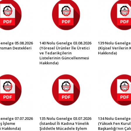
Genelge 05.08.2026
140 Nolu Genelge 03.08.2026
139 Nolu Genelge 
ansman Destekleri
(Yöresel Ürünler İle Üretici
(Kişisel Verilerin
ve Tedarikçilerin
Hakkında)
Listelerinin Güncellenmesi
Hakkında)
Genelge 07.07.2026
135 Nolu Genelge 03.07.2026
134 Nolu Genelge 
ş İşleme
(İstanbul İli Kadına Yönelik
(Yüksek Fen Kurul
i Hakkında)
Şiddetle Mücadele Eylem
Başkanlığı’nın Ça