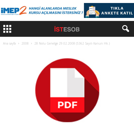
Ana sayfa
2008
28 Nolu Genelge 29.02.2008 (5362 Sayılı Kanun Hk.)