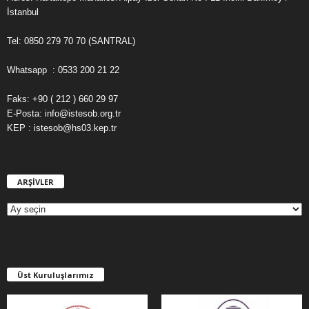
İstanbul
Tel: 0850 279 70 70 (SANTRAL)
Whatsapp : 0533 200 21 22
Faks: +90 ( 212 ) 660 29 97
E-Posta: info@istesob.org.tr
KEP : istesob@hs03.kep.tr
ARŞİVLER
A
R
Ş
İ
V
L
E
Üst Kuruluşlarımız
R