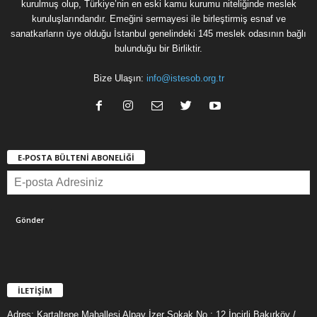
kurulmuş olup, Türkiye’nin en eski kamu kurumu niteliğinde meslek
kuruluşlarındandır. Emeğini sermayesi ile birleştirmiş esnaf ve
sanatkarların üye olduğu İstanbul genelindeki 145 meslek odasının bağlı
bulunduğu bir Birliktir.
Bize Ulaşın:
info@istesob.org.tr
E-POSTA BÜLTENİ ABONELİĞİ
İLETİŞİM
Adres: Kartaltepe Mahallesi Alpay İzer Sokak No : 12 İncirli Bakırköy /