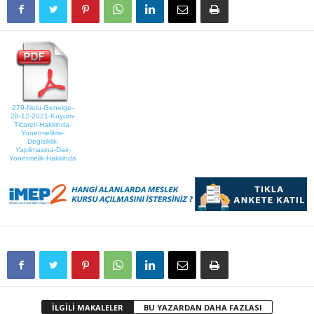
279-Nolu-Genelge-
28-12-2021-Kuyum-
Ticareti-Hakkinda-
Yonetmelikte-
Degisiklik-
Yapilmasina-Dair-
Yonetmelik-Hakkinda
İLGİLİ MAKALELER
BU YAZARDAN DAHA FAZLASI