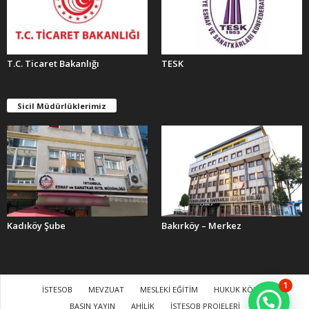
T.C. Ticaret Bakanlığı
TESK
Sicil Müdürlüklerimiz
Kadıköy Şube
Bakırköy – Merkez
1
İSTESOB
MEVZUAT
MESLEKİ EĞİTİM
HUKUK KÖŞESİ
BASIN YAYIN
AHİLİK
İSTESOB PROJELERİ