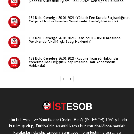
Şiddetle Mücadele Eylem Planı 2026/1 Genelgesi Hakkında)
134 Nolu Genelge 30.06.2026 (Yüksek Fen Kurulu Başkanlığı’nın
Çalışma Usul ve Esasları Yönetmelik Taslağı Hakkında)
133 Nolu Genelge 26.06.2026 (Saat 22.00 – 06.00 Arasında
Perakende Alkollü İçki Satışı Hakkında)
132 Nolu Genelge 26.06.2026 (Kuyum Ticareti Hakkında
Yönetmelikte Değişiklik Yapılmasına Dair Yönetmelik
Hakkında)
İstanbul Esnaf ve Sanatkarlar Odaları Birliği (İSTESOB) 1951 yılında
kurulmuş olup, Türkiye’nin en eski kamu kurumu niteliğinde meslek
kuruluşlarındandır. Emeğini sermayesi ile birleştirmiş esnaf ve