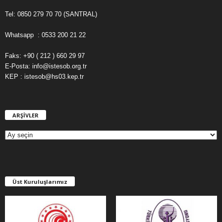
Tel: 0850 279 70 70 (SANTRAL)
Whatsapp : 0533 200 21 22
Faks: +90 ( 212 ) 660 29 97
E-Posta: info@istesob.org.tr
KEP : istesob@hs03.kep.tr
ARŞİVLER
A
R
Ş
İ
V
L
E
Üst Kuruluşlarımız
R