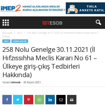
Ana sayfa
2021
258 Nolu Genelge 30.11.2021 (İl Hıfzıssıhha Meclis Kararı No 61 –
Ülkeye...
2021
GENELGELER
258 Nolu Genelge 30.11.2021 (İl
Hıfzıssıhha Meclis Kararı No 61 –
Ülkeye giriş-çıkış Tedbirleri
Hakkında)
Yazan
istesob
-
30 Kasım 2021