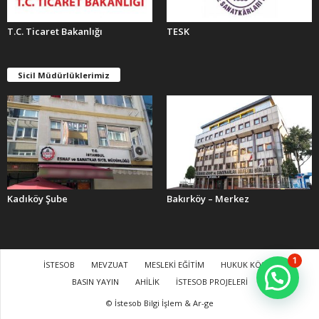
T.C. Ticaret Bakanlığı
TESK
Sicil Müdürlüklerimiz
Kadıköy Şube
Bakırköy – Merkez
1
İSTESOB
MEVZUAT
MESLEKİ EĞİTİM
HUKUK KÖŞESİ
BASIN YAYIN
AHİLİK
İSTESOB PROJELERİ
© İstesob Bilgi İşlem & Ar-ge