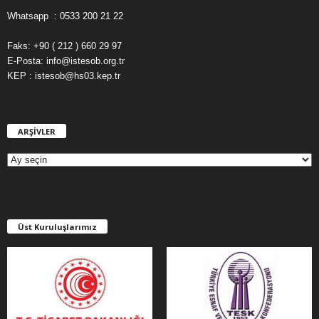
Whatsapp : 0533 200 21 22
Faks: +90 ( 212 ) 660 29 97
E-Posta: info@istesob.org.tr
KEP : istesob@hs03.kep.tr
ARŞİVLER
A
R
Ş
İ
V
L
E
Üst Kuruluşlarımız
R