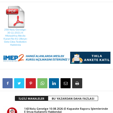
258-Nolu-Genelge-
30-11-2021-Il-
Hifzissihha-Meclis-
Karari-No-61-Ulkeye-
Giris-Cikis-Tedbirleri-
Hakkinda
İLGİLİ MAKALELER
BU YAZARDAN DAHA FAZLASI
143 Nolu Genelge 10.08.2026 (E-Kapasite Raporu İşlemlerinde
E-İmza Kullanımı Hakkında)