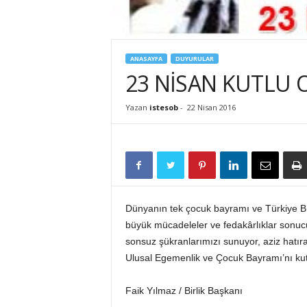
İ
S
T
E
ANASAYFA
DUYURULAR
S
23 NİSAN KUTLU
O
B
Yazan
istesob
-
22 Nisan 2016
Dünyanın tek çocuk bayramı ve Türkiye Büyü
büyük mücadeleler ve fedakârlıklar sonucu
sonsuz şükranlarımızı sunuyor, aziz hatıra
Ulusal Egemenlik ve Çocuk Bayramı’nı kutl
Faik Yılmaz / Birlik Başkanı