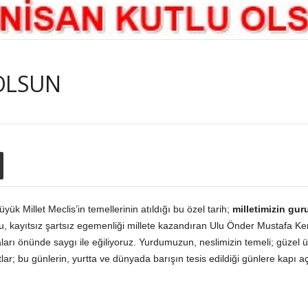
 OLSUN
k Millet Meclis’in temellerinin atıldığı bu özel tarih;
milletimizin gur
, kayıtsız şartsız egemenliği millete kazandıran Ulu Önder Mustafa Kem
ları önünde saygı ile eğiliyoruz. Yurdumuzun, neslimizin temeli; güzel 
ar; bu günlerin, yurtta ve dünyada barışın tesis edildiği günlere kapı 