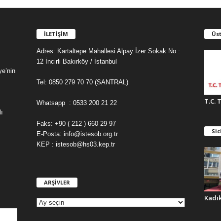
İLETİŞİM
Üst
Adres: Kartaltepe Mahallesi Alpay İzer Sokak No :
12 İncirli Bakırköy / İstanbul
ye’nin
Tel: 0850 279 70 70 (SANTRAL)
T.C. 
Whatsapp : 0533 200 21 22
ı
Faks: +90 ( 212 ) 660 29 97
Sic
E-Posta: info@istesob.org.tr
KEP : istesob@hs03.kep.tr
ARŞİVLER
A
R
Kadı
Ş
İ