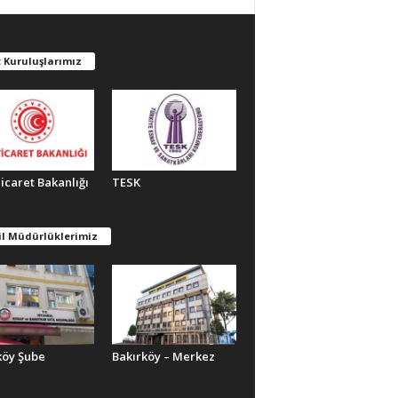
 Kuruluşlarımız
Ticaret Bakanlığı
TESK
il Müdürlüklerimiz
köy Şube
Bakırköy – Merkez