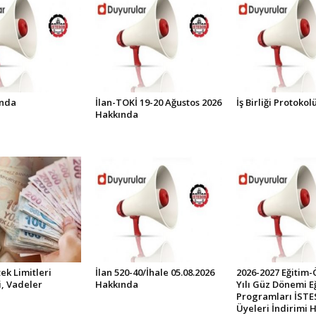
ında
İlan-TOKİ 19-20 Ağustos 2026
İş Birliği Protoko
Hakkında
ek Limitleri
İlan 520-40/İhale 05.08.2026
2026-2027 Eğitim-
i, Vadeler
Hakkında
Yılı Güz Dönemi E
Programları İST
Üyeleri İndirimi 