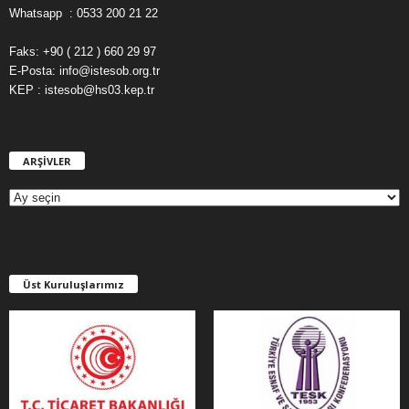
Whatsapp : 0533 200 21 22
Faks: +90 ( 212 ) 660 29 97
E-Posta: info@istesob.org.tr
KEP : istesob@hs03.kep.tr
ARŞİVLER
A
R
Ş
İ
V
L
E
Üst Kuruluşlarımız
R