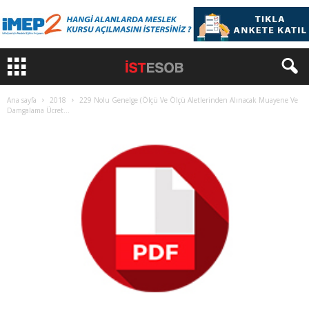
Ana sayfa
2018
229 Nolu Genelge (Ölçü Ve Ölçü Aletlerinden Alınacak Muayene Ve
Damgalama Ücret...