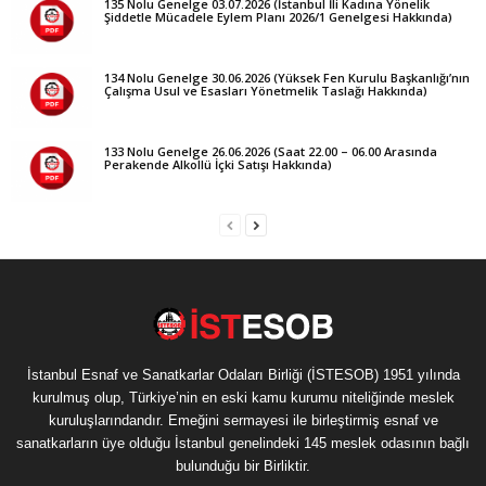
135 Nolu Genelge 03.07.2026 (İstanbul İli Kadına Yönelik
Şiddetle Mücadele Eylem Planı 2026/1 Genelgesi Hakkında)
134 Nolu Genelge 30.06.2026 (Yüksek Fen Kurulu Başkanlığı’nın
Çalışma Usul ve Esasları Yönetmelik Taslağı Hakkında)
133 Nolu Genelge 26.06.2026 (Saat 22.00 – 06.00 Arasında
Perakende Alkollü İçki Satışı Hakkında)
İstanbul Esnaf ve Sanatkarlar Odaları Birliği (İSTESOB) 1951 yılında
kurulmuş olup, Türkiye’nin en eski kamu kurumu niteliğinde meslek
kuruluşlarındandır. Emeğini sermayesi ile birleştirmiş esnaf ve
sanatkarların üye olduğu İstanbul genelindeki 145 meslek odasının bağlı
bulunduğu bir Birliktir.