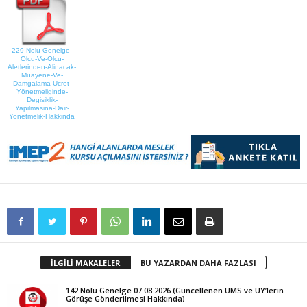
229-Nolu-Genelge-
Olcu-Ve-Olcu-
Aletlerinden-Alinacak-
Muayene-Ve-
Damgalama-Ucret-
Yönetmeliginde-
Degisiklik-
Yapilmasina-Dair-
Yonetmelik-Hakkinda
İLGİLİ MAKALELER
BU YAZARDAN DAHA FAZLASI
142 Nolu Genelge 07.08.2026 (Güncellenen UMS ve UY’lerin
Görüşe Gönderilmesi Hakkında)