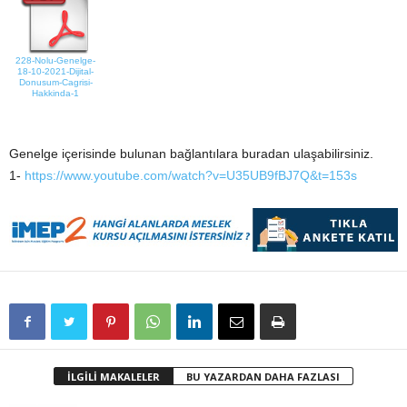
228-Nolu-Genelge-
18-10-2021-Dijital-
Donusum-Cagrisi-
Hakkinda-1
Genelge içerisinde bulunan bağlantılara buradan ulaşabilirsiniz.
1-
https://www.youtube.com/watch?v=U35UB9fBJ7Q&t=153s
İLGİLİ MAKALELER
BU YAZARDAN DAHA FAZLASI