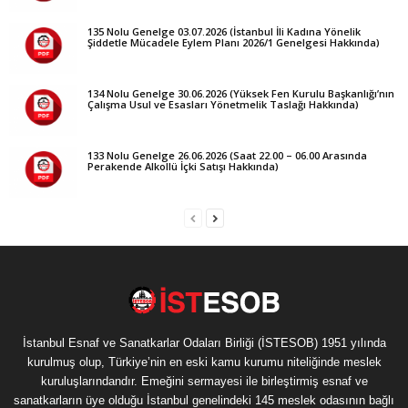
135 Nolu Genelge 03.07.2026 (İstanbul İli Kadına Yönelik
Şiddetle Mücadele Eylem Planı 2026/1 Genelgesi Hakkında)
134 Nolu Genelge 30.06.2026 (Yüksek Fen Kurulu Başkanlığı’nın
Çalışma Usul ve Esasları Yönetmelik Taslağı Hakkında)
133 Nolu Genelge 26.06.2026 (Saat 22.00 – 06.00 Arasında
Perakende Alkollü İçki Satışı Hakkında)
İstanbul Esnaf ve Sanatkarlar Odaları Birliği (İSTESOB) 1951 yılında
kurulmuş olup, Türkiye’nin en eski kamu kurumu niteliğinde meslek
kuruluşlarındandır. Emeğini sermayesi ile birleştirmiş esnaf ve
sanatkarların üye olduğu İstanbul genelindeki 145 meslek odasının bağlı