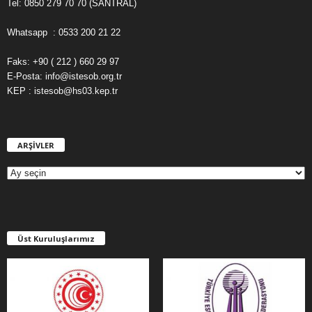
Tel: 0850 279 70 70 (SANTRAL)
Whatsapp : 0533 200 21 22
Faks: +90 ( 212 ) 660 29 97
E-Posta: info@istesob.org.tr
KEP : istesob@hs03.kep.tr
ARŞİVLER
A
R
Ş
İ
V
L
E
Üst Kuruluşlarımız
R