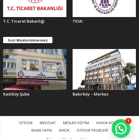
T.C. Ticaret Bakanlığı
TESK
Sicil Müdürlüklerimiz
Kadıköy Şube
Bakırköy – Merkez
1
İSTESOB
MEVZUAT
MESLEKİ EĞİTİM
HUKUK KÖŞESİ
BASIN YAYIN
AHİLİK
İSTESOB PROJELERİ