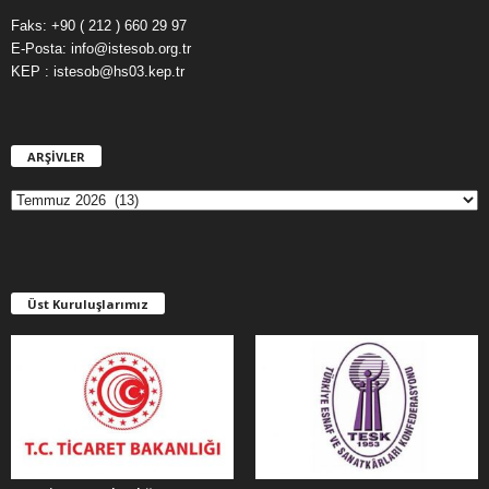
Faks: +90 ( 212 ) 660 29 97
E-Posta: info@istesob.org.tr
KEP : istesob@hs03.kep.tr
ARŞİVLER
A
R
Ş
İ
V
L
E
Üst Kuruluşlarımız
R