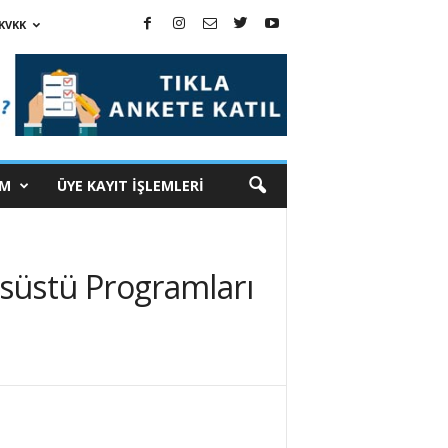
KVKK
İM
ÜYE KAYIT İŞLEMLERİ
nsüstü Programları