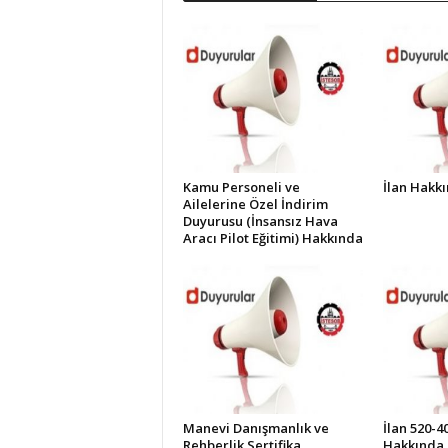
İ
S
T
E
S
O
B
Kamu Personeli ve
İlan Hakk
Ailelerine Özel İndirim
Duyurusu (İnsansız Hava
Aracı Pilot Eğitimi) Hakkında
Manevi Danışmanlık ve
İlan 520-4
Rehberlik Sertifika
Hakkında