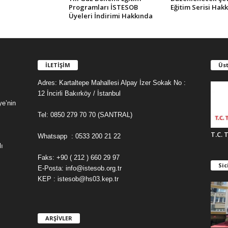
Programları İSTESOB
Eğitim Serisi Hak
Üyeleri İndirimi Hakkında
İLETİŞİM
Üst
Adres: Kartaltepe Mahallesi Alpay İzer Sokak No :
12 İncirli Bakırköy / İstanbul
ye’nin
Tel: 0850 279 70 70 (SANTRAL)
T.C. 
Whatsapp : 0533 200 21 22
ı
Faks: +90 ( 212 ) 660 29 97
Sic
E-Posta: info@istesob.org.tr
KEP : istesob@hs03.kep.tr
ARŞİVLER
A