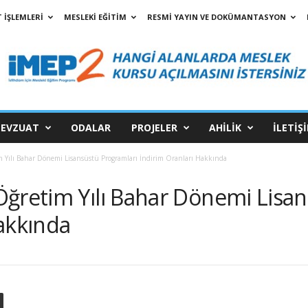
 İŞLEMLERİ
MESLEKİ EĞİTİM
RESMİ YAYIN VE DOKÜMANTASYON
EVZUAT
ODALAR
PROJELER
AHİLİK
İLETİŞ
 Yılı Bahar Dönemi Lisansüstü Programları İndirim Oranları Hakkında
Öğretim Yılı Bahar Dönemi Lisa
akkında