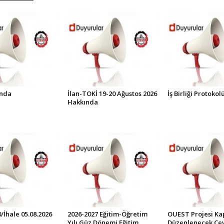
ında
İlan-TOKİ 19-20 Ağustos 2026
İş Birliği Protoko
Hakkında
0/İhale 05.08.2026
2026-2027 Eğitim-Öğretim
OUEST Projesi K
Yılı Güz Dönemi Eğitim
Düzenlenecek Çev