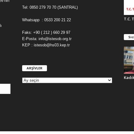
ye’nin
Tel: 0850 279 70 70 (SANTRAL)
T.C. 
Whatsapp : 0533 200 21 22
ı
Faks: +90 ( 212 ) 660 29 97
Sic
E-Posta: info@istesob.org.tr
KEP : istesob@hs03.kep.tr
ARŞİVLER
A
R
Kadı
Ş
İ
V
L
E
R