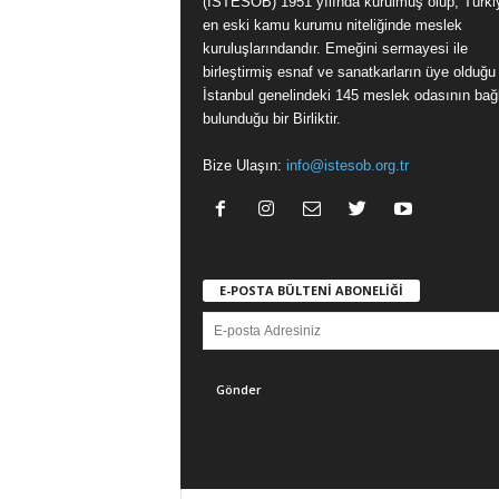
(İSTESOB) 1951 yılında kurulmuş olup, Türki
en eski kamu kurumu niteliğinde meslek
kuruluşlarındandır. Emeğini sermayesi ile
birleştirmiş esnaf ve sanatkarların üye olduğu
İstanbul genelindeki 145 meslek odasının bağl
bulunduğu bir Birliktir.
Bize Ulaşın:
info@istesob.org.tr
E-POSTA BÜLTENİ ABONELİĞİ