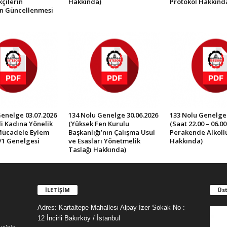
çilerin
Hakkında)
Protokol Hakkınd
in Güncellenmesi
Genelge 03.07.2026
134 Nolu Genelge 30.06.2026
133 Nolu Genelge 
İli Kadına Yönelik
(Yüksek Fen Kurulu
(Saat 22.00 – 06.0
Mücadele Eylem
Başkanlığı’nın Çalışma Usul
Perakende Alkollü 
/1 Genelgesi
ve Esasları Yönetmelik
Hakkında)
Taslağı Hakkında)
İLETİŞİM
Üst
Adres: Kartaltepe Mahallesi Alpay İzer Sokak No :
12 İncirli Bakırköy / İstanbul