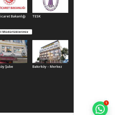
Ticaret Bakanlığı
TESK
il Müdürlüklerimiz
köy Şube
Bakırköy – Merkez
1