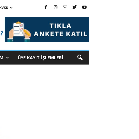
KVKK
İM
ÜYE KAYIT İŞLEMLERİ