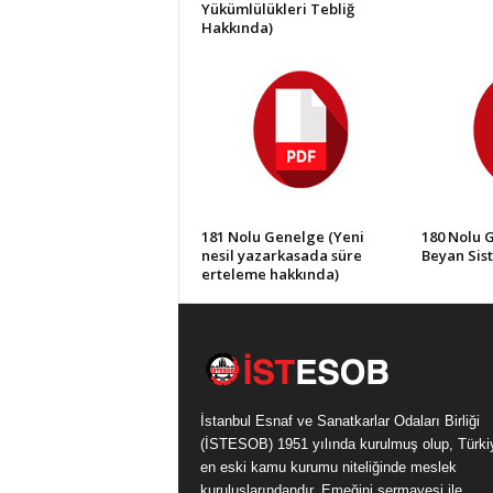
Yükümlülükleri Tebliğ
Hakkında)
181 Nolu Genelge (Yeni
180 Nolu 
nesil yazarkasada süre
Beyan Sis
erteleme hakkında)
İstanbul Esnaf ve Sanatkarlar Odaları Birliği
(İSTESOB) 1951 yılında kurulmuş olup, Türki
en eski kamu kurumu niteliğinde meslek
kuruluşlarındandır. Emeğini sermayesi ile