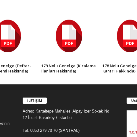
Genelge (Defter-
179 Nolu Genelge (Kiralama
178 Nolu Genelg
temi Hakkında)
İlanları Hakkında)
Kararı Hakkında)
İLETİŞİM
Üst
Adres: Kartaltepe Mahallesi Alpay İzer Sokak No :
12 İncirli Bakırköy / İstanbul
ye’nin
Tel: 0850 279 70 70 (SANTRAL)