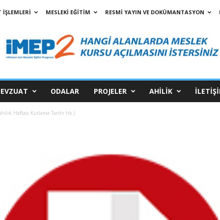
 İŞLEMLERİ
MESLEKİ EĞİTİM
RESMİ YAYIN VE DOKÜMANTASYON
EVZUAT
ODALAR
PROJELER
AHİLİK
İLETİŞ
ilik Haftası Kutlama Tarihi hk.)