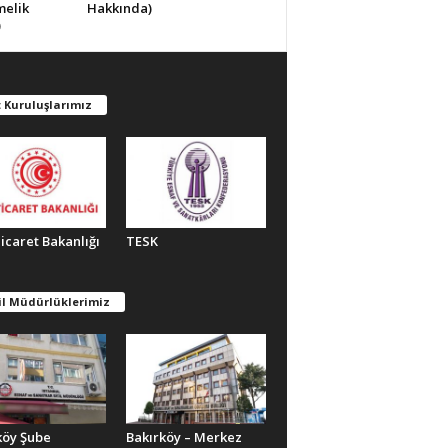
melik
Hakkında)
)
 Kuruluşlarımız
Ticaret Bakanlığı
TESK
il Müdürlüklerimiz
köy Şube
Bakırköy – Merkez