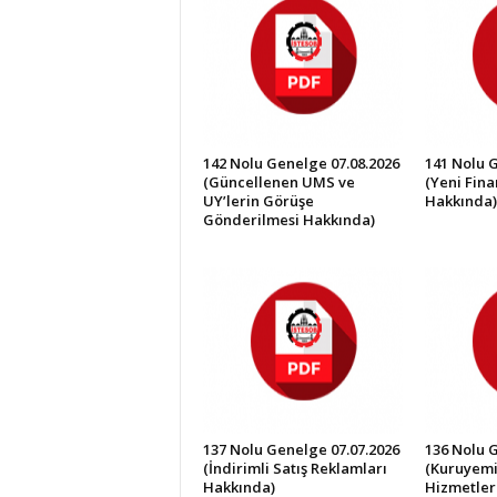
İ
S
T
E
S
O
B
142 Nolu Genelge 07.08.2026
141 Nolu 
(Güncellenen UMS ve
(Yeni Fin
UY’lerin Görüşe
Hakkında)
Gönderilmesi Hakkında)
137 Nolu Genelge 07.07.2026
136 Nolu 
(İndirimli Satış Reklamları
(Kuruyemi
Hakkında)
Hizmetler