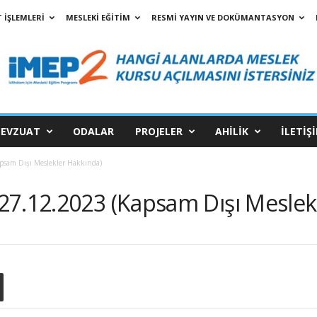
 İŞLEMLERİ
MESLEKİ EĞİTİM
RESMİ YAYIN VE DOKÜMANTASYON
EVZUAT
ODALAR
PROJELER
AHİLİK
İLETİŞ
psam Dışı Meslekler Hakkında)
27.12.2023 (Kapsam Dışı Meslek