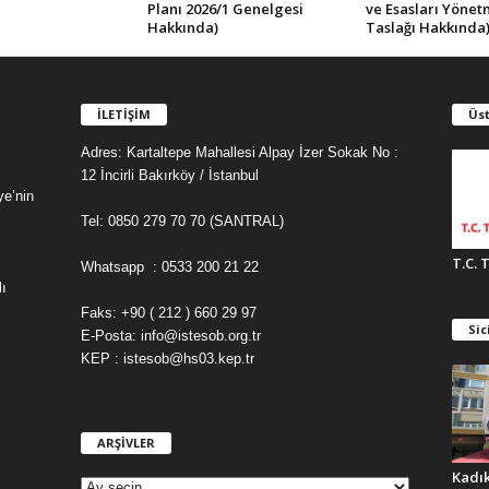
Planı 2026/1 Genelgesi
ve Esasları Yönet
Hakkında)
Taslağı Hakkında
İLETİŞİM
Üst
Adres: Kartaltepe Mahallesi Alpay İzer Sokak No :
12 İncirli Bakırköy / İstanbul
ye’nin
Tel: 0850 279 70 70 (SANTRAL)
T.C. 
Whatsapp : 0533 200 21 22
ı
Faks: +90 ( 212 ) 660 29 97
Sic
E-Posta: info@istesob.org.tr
KEP : istesob@hs03.kep.tr
ARŞİVLER
A
R
Kadı