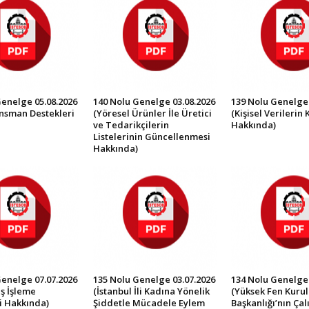
Genelge 05.08.2026
140 Nolu Genelge 03.08.2026
139 Nolu Genelge 
ansman Destekleri
(Yöresel Ürünler İle Üretici
(Kişisel Verilerin
ve Tedarikçilerin
Hakkında)
Listelerinin Güncellenmesi
Hakkında)
Genelge 07.07.2026
135 Nolu Genelge 03.07.2026
134 Nolu Genelge 
ş İşleme
(İstanbul İli Kadına Yönelik
(Yüksek Fen Kurul
i Hakkında)
Şiddetle Mücadele Eylem
Başkanlığı’nın Ça