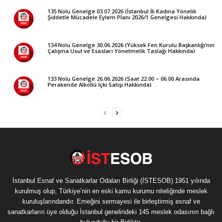
135 Nolu Genelge 03.07.2026 (İstanbul İli Kadına Yönelik
Şiddetle Mücadele Eylem Planı 2026/1 Genelgesi Hakkında)
134 Nolu Genelge 30.06.2026 (Yüksek Fen Kurulu Başkanlığı’nın
Çalışma Usul ve Esasları Yönetmelik Taslağı Hakkında)
133 Nolu Genelge 26.06.2026 (Saat 22.00 – 06.00 Arasında
Perakende Alkollü İçki Satışı Hakkında)
İstanbul Esnaf ve Sanatkarlar Odaları Birliği (İSTESOB) 1951 yılında
kurulmuş olup, Türkiye’nin en eski kamu kurumu niteliğinde meslek
kuruluşlarındandır. Emeğini sermayesi ile birleştirmiş esnaf ve
sanatkarların üye olduğu İstanbul genelindeki 145 meslek odasının bağlı