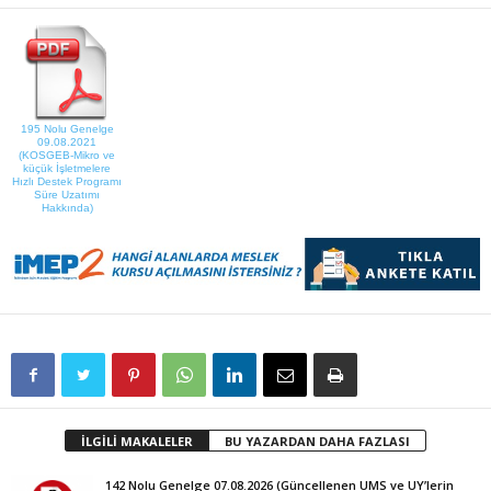
195 Nolu Genelge
09.08.2021
(KOSGEB-Mikro ve
küçük İşletmelere
Hızlı Destek Programı
Süre Uzatımı
Hakkında)
İLGİLİ MAKALELER
BU YAZARDAN DAHA FAZLASI
142 Nolu Genelge 07.08.2026 (Güncellenen UMS ve UY’lerin