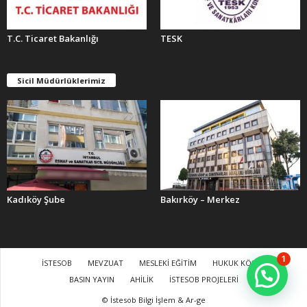
T.C. Ticaret Bakanlığı
TESK
Sicil Müdürlüklerimiz
Kadıköy Şube
Bakırköy – Merkez
1
İSTESOB
MEVZUAT
MESLEKİ EĞİTİM
HUKUK KÖŞESİ
BASIN YAYIN
AHİLİK
İSTESOB PROJELERİ
© İstesob Bilgi İşlem & Ar-ge