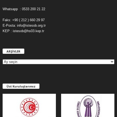
Whatsapp : 0533 200 21 22
Faks: +90 ( 212 ) 660 29 97
E-Posta: info@istesob.org.tr
KEP : istesob@hs03.kep.tr
ARŞİVLER
A
R
Ş
İ
V
L
E
Üst Kuruluşlarımız
R