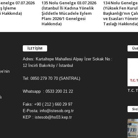
Genelge 07.07.2026
135 Nolu Genelge 03.07.2026
134 Nolu Genelge 
ş İşleme
(İstanbul İli Kadına Yönelik
(Yüksek Fen Kurul
i Hakkında)
Şiddetle Mücadele Eylem
Başkanlığı’nın Ça
Planı 2026/1 Genelgesi
ve Esasları Yönet
Hakkında)
Taslağı Hakkında
İLETİŞİM
Üst
Adres: Kartaltepe Mahallesi Alpay İzer Sokak No :
12 İncirli Bakırköy / İstanbul
ye’nin
Tel: 0850 279 70 70 (SANTRAL)
T.C. 
Whatsapp : 0533 200 21 22
ı
Faks: +90 ( 212 ) 660 29 97
Sic
E-Posta: info@istesob.org.tr
KEP : istesob@hs03.kep.tr