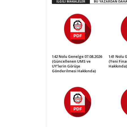
İLGİLİ MAKALELER
BU YAZARDAN DAHA
İ
S
T
E
S
O
B
142 Nolu Genelge 07.08.2026
141 Nolu 
(Güncellenen UMS ve
(Yeni Fin
UY’lerin Görüşe
Hakkında)
Gönderilmesi Hakkında)