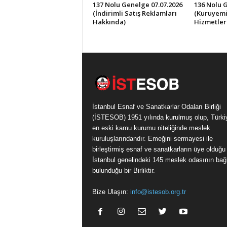
137 Nolu Genelge 07.07.2026
136 Nolu 
(İndirimli Satış Reklamları
(Kuruyemi
Hakkında)
Hizmetler
İstanbul Esnaf ve Sanatkarlar Odaları Birliği
(İSTESOB) 1951 yılında kurulmuş olup, Türki
en eski kamu kurumu niteliğinde meslek
kuruluşlarındandır. Emeğini sermayesi ile
birleştirmiş esnaf ve sanatkarların üye olduğu
İstanbul genelindeki 145 meslek odasının bağl
bulunduğu bir Birliktir.
Bize Ulaşın:
info@istesob.org.tr