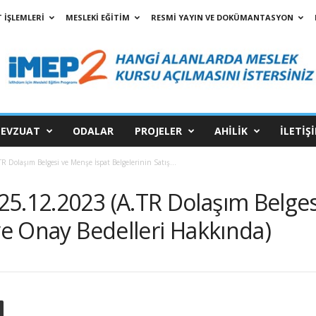
 İŞLEMLERİ
MESLEKİ EĞİTİM
RESMİ YAYIN VE DOKÜMANTASYON
EVZUAT
ODALAR
PROJELER
AHİLİK
İLETİŞ
 Dolaşım Belgesi ve Menşe İspat Belgelerinin Satış...
25.12.2023 (A.TR Dolaşım Belges
 ve Onay Bedelleri Hakkında)