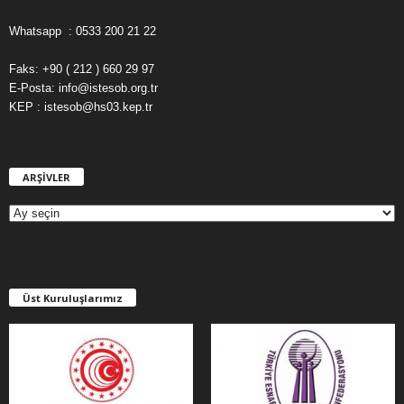
Whatsapp : 0533 200 21 22
Faks: +90 ( 212 ) 660 29 97
E-Posta: info@istesob.org.tr
KEP : istesob@hs03.kep.tr
ARŞİVLER
A
R
Ş
İ
V
L
E
Üst Kuruluşlarımız
R