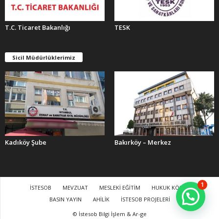
T.C. Ticaret Bakanlığı
TESK
Sicil Müdürlüklerimiz
Kadıköy Şube
Bakırköy – Merkez
1
İSTESOB
MEVZUAT
MESLEKİ EĞİTİM
HUKUK KÖŞESİ
BASIN YAYIN
AHİLİK
İSTESOB PROJELERİ
© İstesob Bilgi İşlem & Ar-ge