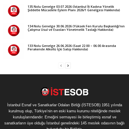
135 Nolu Genelge 03.07.2026 (İstanbul İli Kadına Yönelik
Şiddetle Mücadele Eylem Planı 2026/1 Genelgesi Hakkında)
134 Nolu Genelge 30.06.2026 (Yüksek Fen Kurulu Başkanlığı’nın
Çalışma Usul ve Esasları Yönetmelik Taslağı Hakkında)
133 Nolu Genelge 26.06.2026 (Saat 22.00 – 06.00 Arasında
Perakende Alkollü İçki Satışı Hakkında)
İstanbul Esnaf ve Sanatkarlar Odaları Birliği (İSTESOB) 1951 yılında
kurulmuş olup, Türkiye’nin en eski kamu kurumu niteliğinde meslek
kuruluşlarındandır. Emeğini sermayesi ile birleştirmiş esnaf ve
sanatkarların üye olduğu İstanbul genelindeki 145 meslek odasının bağlı