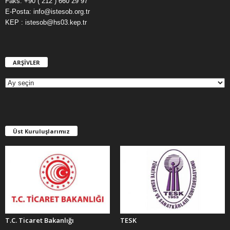
Faks: +90 ( 212 ) 660 29 97
E-Posta: info@istesob.org.tr
KEP : istesob@hs03.kep.tr
ARŞİVLER
A
R
Ş
İ
V
L
E
Üst Kuruluşlarımız
R
T.C. Ticaret Bakanlığı
TESK