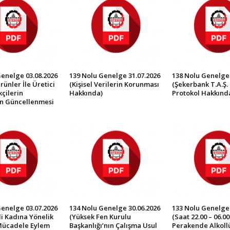
Genelge 03.08.2026
139 Nolu Genelge 31.07.2026
138 Nolu Genelge 
rünler İle Üretici
(Kişisel Verilerin Korunması
(Şekerbank T.A.Ş. 
çilerin
Hakkında)
Protokol Hakkınd
in Güncellenmesi
Genelge 03.07.2026
134 Nolu Genelge 30.06.2026
133 Nolu Genelge 
İli Kadına Yönelik
(Yüksek Fen Kurulu
(Saat 22.00 – 06.0
Mücadele Eylem
Başkanlığı’nın Çalışma Usul
Perakende Alkollü 