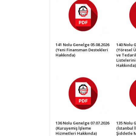
İ
S
T
E
S
O
B
141 Nolu Genelge 05.08.2026
140 Nolu 
(Yeni Finansman Destekleri
(Yöresel Ü
Hakkında)
ve Tedarik
Listelerin
Hakkında)
136 Nolu Genelge 07.07.2026
135 Nolu 
(Kuruyemiş İşleme
(İstanbul 
Hizmetleri Hakkında)
Şiddetle 