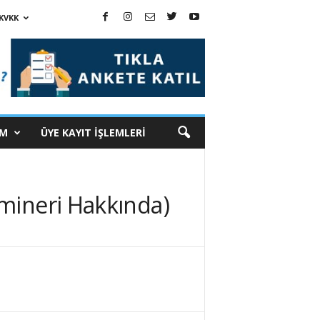
KVKK
İM
ÜYE KAYIT İŞLEMLERİ
emineri Hakkında)