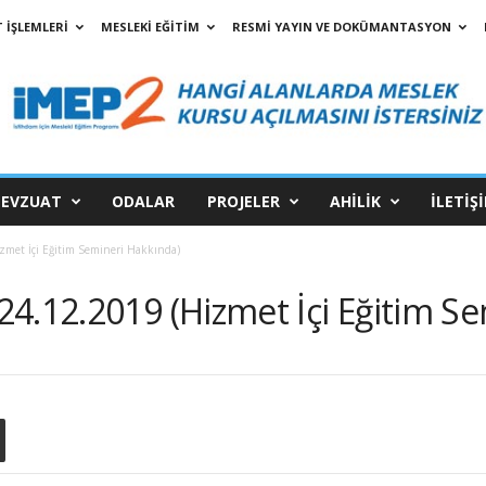
 İŞLEMLERİ
MESLEKİ EĞİTİM
RESMİ YAYIN VE DOKÜMANTASYON
EVZUAT
ODALAR
PROJELER
AHİLİK
İLETİŞ
met İçi Eğitim Semineri Hakkında)
4.12.2019 (Hizmet İçi Eğitim S