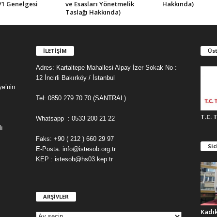
/1 Genelgesi
ve Esasları Yönetmelik
Hakkında)
Taslağı Hakkında)
İLETİŞİM
Üst
Adres: Kartaltepe Mahallesi Alpay İzer Sokak No :
12 İncirli Bakırköy / İstanbul
ye’nin
Tel: 0850 279 70 70 (SANTRAL)
T.C. 
Whatsapp : 0533 200 21 22
ı
Faks: +90 ( 212 ) 660 29 97
Sic
E-Posta: info@istesob.org.tr
KEP : istesob@hs03.kep.tr
ARŞİVLER
A
R
Kadı