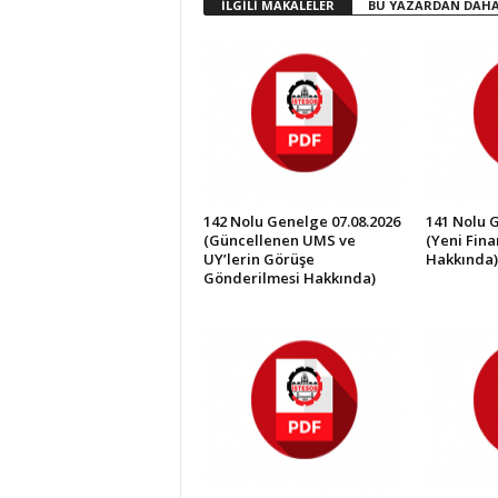
İLGİLİ MAKALELER
BU YAZARDAN DAHA
İ
S
T
E
S
O
B
142 Nolu Genelge 07.08.2026
141 Nolu 
(Güncellenen UMS ve
(Yeni Fin
UY’lerin Görüşe
Hakkında)
Gönderilmesi Hakkında)