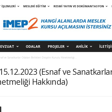
 İŞLEMLERİ
MESLEKİ EĞİTİM
RESMİ YAYIN VE DOKÜMANTASYON
EVZUAT
ODALAR
PROJELER
AHİLİK
İLETİŞ
 ve Sanatkarlar Odaları Birlikleri Disiplin Kurulu Yönetmeliği...
5.12.2023 (Esnaf ve Sanatkarlar O
netmeliği Hakkında)