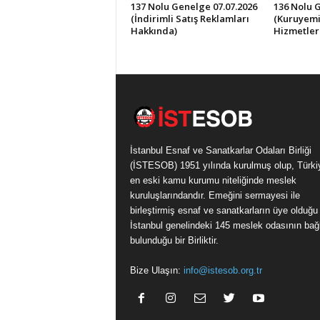
137 Nolu Genelge 07.07.2026
136 Nolu 
(İndirimli Satış Reklamları
(Kuruyemi
Hakkında)
Hizmetler
İstanbul Esnaf ve Sanatkarlar Odaları Birliği
(İSTESOB) 1951 yılında kurulmuş olup, Türki
en eski kamu kurumu niteliğinde meslek
kuruluşlarındandır. Emeğini sermayesi ile
birleştirmiş esnaf ve sanatkarların üye olduğu
İstanbul genelindeki 145 meslek odasının bağl
bulunduğu bir Birliktir.
Bize Ulaşın:
info@istesob.org.tr