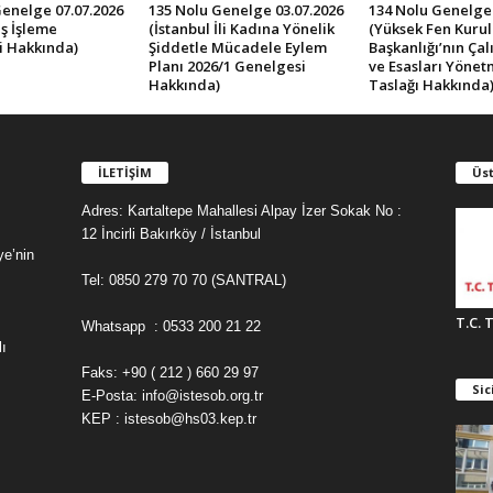
Genelge 07.07.2026
135 Nolu Genelge 03.07.2026
134 Nolu Genelge 
ş İşleme
(İstanbul İli Kadına Yönelik
(Yüksek Fen Kurul
i Hakkında)
Şiddetle Mücadele Eylem
Başkanlığı’nın Ça
Planı 2026/1 Genelgesi
ve Esasları Yönet
Hakkında)
Taslağı Hakkında
İLETİŞİM
Üst
Adres: Kartaltepe Mahallesi Alpay İzer Sokak No :
12 İncirli Bakırköy / İstanbul
ye’nin
Tel: 0850 279 70 70 (SANTRAL)
T.C. 
Whatsapp : 0533 200 21 22
ı
Faks: +90 ( 212 ) 660 29 97
Sic
E-Posta: info@istesob.org.tr
KEP : istesob@hs03.kep.tr