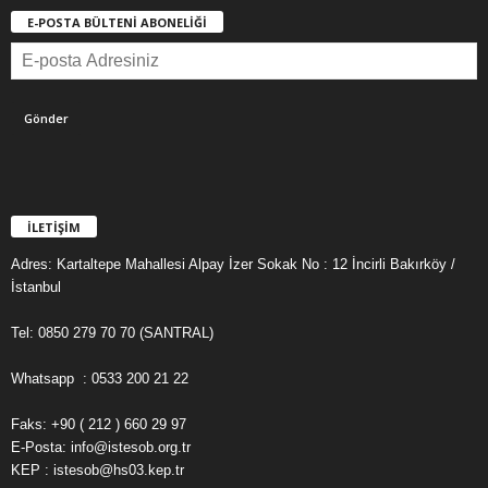
E-POSTA BÜLTENİ ABONELİĞİ
İLETİŞİM
Adres: Kartaltepe Mahallesi Alpay İzer Sokak No : 12 İncirli Bakırköy /
İstanbul
Tel: 0850 279 70 70 (SANTRAL)
Whatsapp : 0533 200 21 22
Faks: +90 ( 212 ) 660 29 97
E-Posta: info@istesob.org.tr
KEP : istesob@hs03.kep.tr