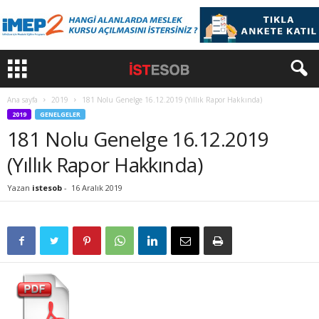
Ana sayfa
2019
181 Nolu Genelge 16.12.2019 (Yıllık Rapor Hakkında)
2019
GENELGELER
181 Nolu Genelge 16.12.2019
(Yıllık Rapor Hakkında)
Yazan
istesob
-
16 Aralık 2019