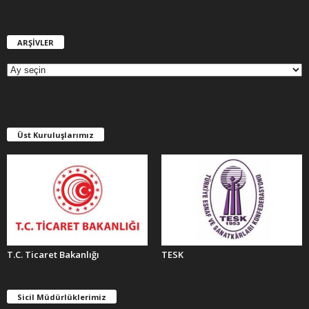
ARŞİVLER
A
R
Ş
İ
V
L
E
Üst Kuruluşlarımız
R
T.C. Ticaret Bakanlığı
TESK
Sicil Müdürlüklerimiz