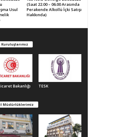
u
(Saat 22.00 – 06.00 Arasında
lışma Usul
Perakende Alkollü İçki Satışı
melik
Hakkında)
)
 Kuruluşlarımız
Ticaret Bakanlığı
TESK
il Müdürlüklerimiz