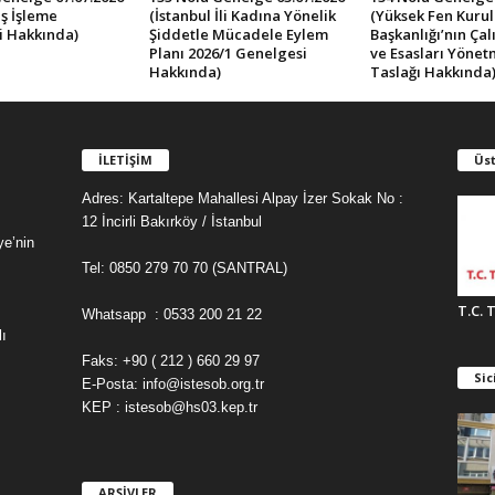
ş İşleme
(İstanbul İli Kadına Yönelik
(Yüksek Fen Kurul
i Hakkında)
Şiddetle Mücadele Eylem
Başkanlığı’nın Ça
Planı 2026/1 Genelgesi
ve Esasları Yönet
Hakkında)
Taslağı Hakkında
İLETİŞİM
Üst
Adres: Kartaltepe Mahallesi Alpay İzer Sokak No :
12 İncirli Bakırköy / İstanbul
ye’nin
Tel: 0850 279 70 70 (SANTRAL)
T.C. 
Whatsapp : 0533 200 21 22
ı
Faks: +90 ( 212 ) 660 29 97
Sic
E-Posta: info@istesob.org.tr
KEP : istesob@hs03.kep.tr
ARŞİVLER
A