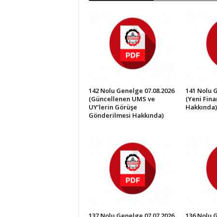
İ
S
T
E
S
O
B
142 Nolu Genelge 07.08.2026
141 Nolu 
(Güncellenen UMS ve
(Yeni Fin
UY’lerin Görüşe
Hakkında)
Gönderilmesi Hakkında)
137 Nolu Genelge 07.07.2026
136 Nolu 