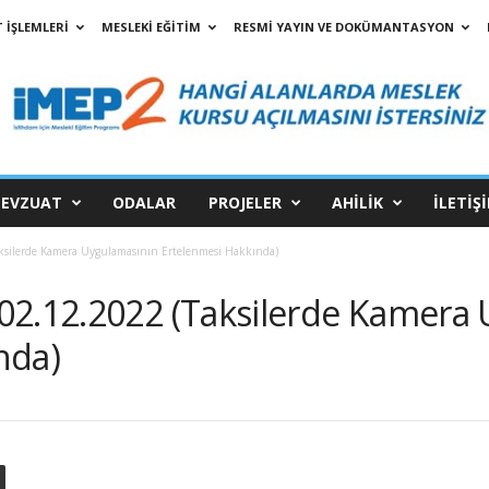
 İŞLEMLERİ
MESLEKİ EĞİTİM
RESMİ YAYIN VE DOKÜMANTASYON
EVZUAT
ODALAR
PROJELER
AHİLİK
İLETİŞ
ksilerde Kamera Uygulamasının Ertelenmesi Hakkında)
02.12.2022 (Taksilerde Kamera
nda)