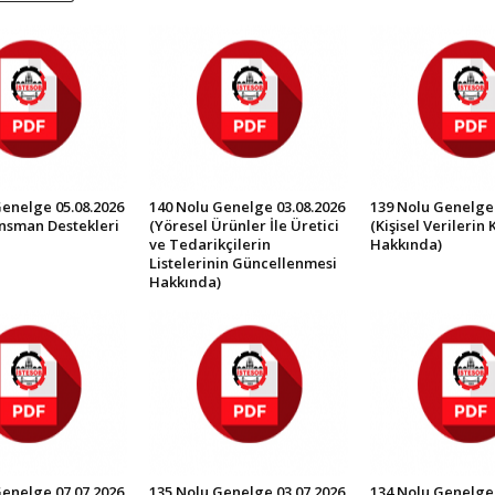
Genelge 05.08.2026
140 Nolu Genelge 03.08.2026
139 Nolu Genelge 
ansman Destekleri
(Yöresel Ürünler İle Üretici
(Kişisel Verilerin
ve Tedarikçilerin
Hakkında)
Listelerinin Güncellenmesi
Hakkında)
Genelge 07.07.2026
135 Nolu Genelge 03.07.2026
134 Nolu Genelge 