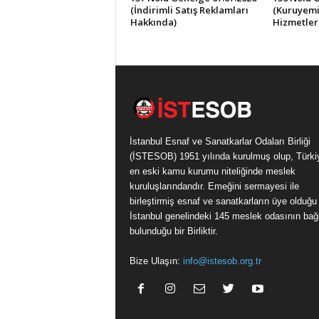
(İndirimli Satış Reklamları
(Kuruyemi
Hakkında)
Hizmetler
İstanbul Esnaf ve Sanatkarlar Odaları Birliği
(İSTESOB) 1951 yılında kurulmuş olup, Türki
en eski kamu kurumu niteliğinde meslek
kuruluşlarındandır. Emeğini sermayesi ile
birleştirmiş esnaf ve sanatkarların üye olduğu
İstanbul genelindeki 145 meslek odasının bağl
bulunduğu bir Birliktir.
Bize Ulaşın:
info@istesob.org.tr