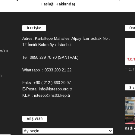
Taslağı Hakkında)
İLETİŞİM
Üst
Adres: Kartaltepe Mahallesi Alpay İzer Sokak No :
12 İncirli Bakırköy / İstanbul
ye’nin
Tel: 0850 279 70 70 (SANTRAL)
T.C. 
Whatsapp : 0533 200 21 22
ı
Faks: +90 ( 212 ) 660 29 97
Sic
E-Posta: info@istesob.org.tr
KEP : istesob@hs03.kep.tr
ARŞİVLER
A
R
Kadı
Ş