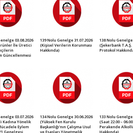
Genelge 03.08.2026
139 Nolu Genelge 31.07.2026
138 Nolu Genelge 
rünler İle Üretici
(Kişisel Verilerin Korunması
(Şekerbank T.A.Ş. 
çilerin
Hakkında)
Protokol Hakkınd
in Güncellenmesi
Genelge 03.07.2026
134 Nolu Genelge 30.06.2026
133 Nolu Genelge 
İli Kadına Yönelik
(Yüksek Fen Kurulu
(Saat 22.00 – 06.0
Mücadele Eylem
Başkanlığı’nın Çalışma Usul
Perakende Alkollü 
/1 Genelgesi
ve Esasları Yönetmelik
Hakkında)