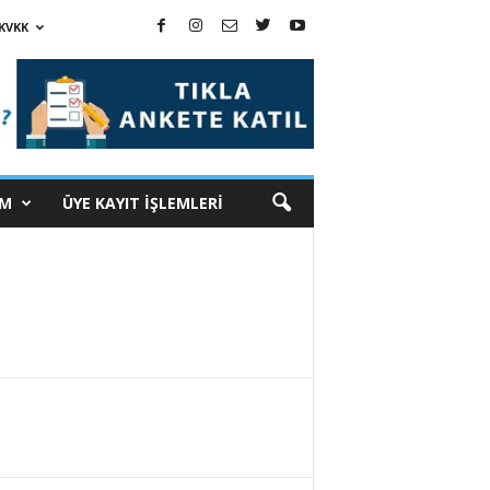
KVKK
İM
ÜYE KAYIT İŞLEMLERİ