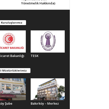
Yönetmelik Hakkında)
 Kuruluşlarımız
Ticaret Bakanlığı
TESK
il Müdürlüklerimiz
köy Şube
Bakırköy – Merkez