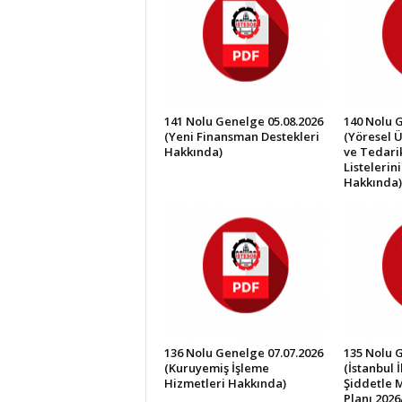
İ
S
T
E
S
O
141 Nolu Genelge 05.08.2026
140 Nolu 
B
(Yeni Finansman Destekleri
(Yöresel Ü
Hakkında)
ve Tedarik
Listelerin
Hakkında)
136 Nolu Genelge 07.07.2026
135 Nolu 
(Kuruyemiş İşleme
(İstanbul 
Hizmetleri Hakkında)
Şiddetle 
Planı 2026