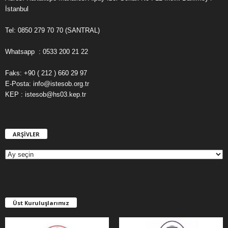
İstanbul
Tel: 0850 279 70 70 (SANTRAL)
Whatsapp : 0533 200 21 22
Faks: +90 ( 212 ) 660 29 97
E-Posta: info@istesob.org.tr
KEP : istesob@hs03.kep.tr
ARŞİVLER
A
R
Ş
İ
V
L
E
Üst Kuruluşlarımız
R