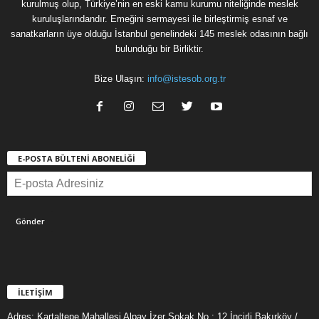
kurulmuş olup, Türkiye’nin en eski kamu kurumu niteliğinde meslek
kuruluşlarındandır. Emeğini sermayesi ile birleştirmiş esnaf ve
sanatkarların üye olduğu İstanbul genelindeki 145 meslek odasının bağlı
bulunduğu bir Birliktir.
Bize Ulaşın:
info@istesob.org.tr
E-POSTA BÜLTENİ ABONELİĞİ
İLETİŞİM
Adres: Kartaltepe Mahallesi Alpay İzer Sokak No : 12 İncirli Bakırköy /