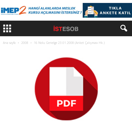
Ana sayfa
2008
16 Nolu Genelge 23.01.2008 (Anket Çalışması Hk.)