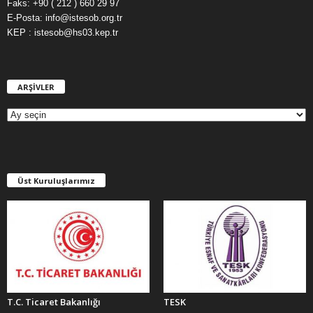
Faks: +90 ( 212 ) 660 29 97
E-Posta: info@istesob.org.tr
KEP : istesob@hs03.kep.tr
ARŞİVLER
A
R
Ş
İ
V
L
E
Üst Kuruluşlarımız
R
T.C. Ticaret Bakanlığı
TESK