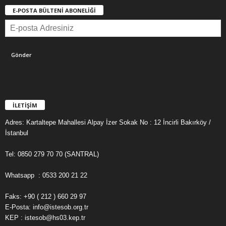
E-POSTA BÜLTENİ ABONELİĞİ
İLETİŞİM
Adres: Kartaltepe Mahallesi Alpay İzer Sokak No : 12 İncirli Bakırköy /
İstanbul
Tel: 0850 279 70 70 (SANTRAL)
Whatsapp : 0533 200 21 22
Faks: +90 ( 212 ) 660 29 97
E-Posta: info@istesob.org.tr
KEP : istesob@hs03.kep.tr