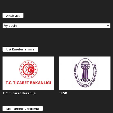
ARŞİVLER
A
R
Ş
İ
V
L
E
Üst Kuruluşlarımız
R
T.C. Ticaret Bakanlığı
TESK
Sicil Müdürlüklerimiz