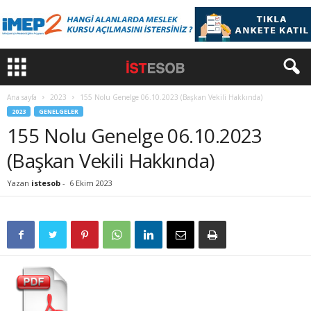
Ana sayfa
2023
155 Nolu Genelge 06.10.2023 (Başkan Vekili Hakkında)
2023
GENELGELER
155 Nolu Genelge 06.10.2023
(Başkan Vekili Hakkında)
Yazan
istesob
-
6 Ekim 2023