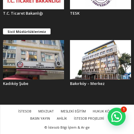
T.C. Ticaret Bakanlığı
TESK
Sicil Müdürlüklerimiz
Kadıköy Şube
Bakırköy – Merkez
1
İSTESOB
MEVZUAT
MESLEKİ EĞİTİM
HUKUK KÖŞESİ
BASIN YAYIN
AHİLİK
İSTESOB PROJELERİ
© İstesob Bilgi İşlem & Ar-ge