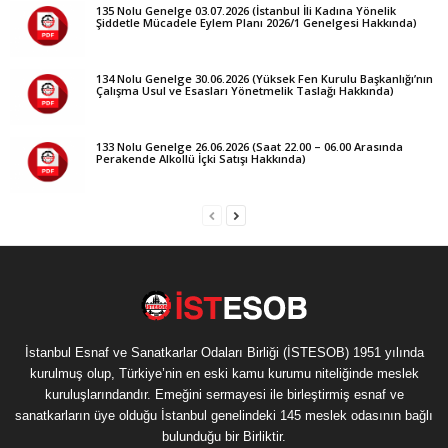
135 Nolu Genelge 03.07.2026 (İstanbul İli Kadına Yönelik
Şiddetle Mücadele Eylem Planı 2026/1 Genelgesi Hakkında)
134 Nolu Genelge 30.06.2026 (Yüksek Fen Kurulu Başkanlığı’nın
Çalışma Usul ve Esasları Yönetmelik Taslağı Hakkında)
133 Nolu Genelge 26.06.2026 (Saat 22.00 – 06.00 Arasında
Perakende Alkollü İçki Satışı Hakkında)
İstanbul Esnaf ve Sanatkarlar Odaları Birliği (İSTESOB) 1951 yılında
kurulmuş olup, Türkiye’nin en eski kamu kurumu niteliğinde meslek
kuruluşlarındandır. Emeğini sermayesi ile birleştirmiş esnaf ve
sanatkarların üye olduğu İstanbul genelindeki 145 meslek odasının bağlı
bulunduğu bir Birliktir.