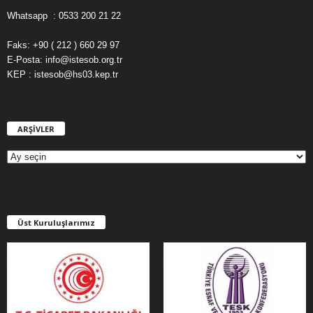
Whatsapp : 0533 200 21 22
Faks: +90 ( 212 ) 660 29 97
E-Posta: info@istesob.org.tr
KEP : istesob@hs03.kep.tr
ARŞİVLER
A
R
Ş
İ
V
L
E
Üst Kuruluşlarımız
R