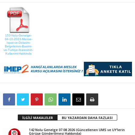
153-Nolu-Genelge-
04-10-2023-Mense-
Ispat-ve-Dolasim-
Belgelerinin-Basimi-
ve-Turkiye-Ibaresinin-
Kullanimi-Hakkinda
İLGİLİ MAKALELER
BU YAZARDAN DAHA FAZLASI
142 Nolu Genelge 07.08.2026 (Güncellenen UMS ve UY’lerin
Görüşe Gönderilmesi Hakkında)