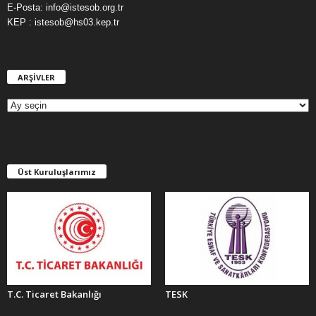
E-Posta: info@istesob.org.tr
KEP : istesob@hs03.kep.tr
ARŞİVLER
A
R
Ş
İ
V
L
E
Üst Kuruluşlarımız
R
T.C. Ticaret Bakanlığı
TESK