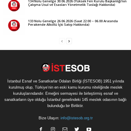
134 Nolu Genelge 30.06.2026 (Yüksek Fen Kurulu Başkanlığı’nın
Çalışma Usul ve Esasları Yönetmelik Taslağı Hakkında)
133 Nolu Genelge 26.06.2026 (Saat 22.00 – 06.00 Arasında
Perakende Alkollü İçki Satışı Hakkında)
İstanbul Esnaf ve Sanatkarlar Odaları Birliği (İSTESOB) 1951 yılında
kurulmuş olup, Türkiye’nin en eski kamu kurumu niteliğinde meslek
kuruluşlarındandır. Emeğini sermayesi ile birleştirmiş esnaf ve
sanatkarların üye olduğu İstanbul genelindeki 145 meslek odasının bağlı
bulunduğu bir Birliktir.
Bize Ulaşın:
info@istesob.org.tr