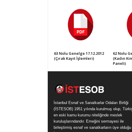
63 Nolu Genelge 17.12.2012
62 Nolu Ge
(Çırak Kayıt İşlemleri)
(Kadın Kim
Paneli)
İstanbul Esnaf ve Sanatkarlar Odaları Birliği
(İSTESOB) 1951 yılında kurulmuş olup, Türki
en eski kamu kurumu niteliğinde meslek
kuruluşlarındandır. Emeğini sermayesi ile
birleştirmiş esnaf ve sanatkarların üye olduğu