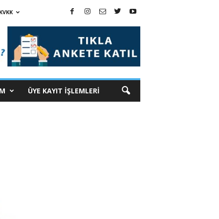
KVKK
İM
ÜYE KAYIT İŞLEMLERİ