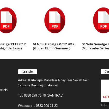
nelge 13.12.2012
61 Nolu Genelge 07.12.2012
60 Nolu Genelge 2
liğinde Başarı
(Gönen Eğitim Semineri)
(Muhasebe Defter
İLETİŞİM
Üst
Adres: Kartaltepe Mahallesi Alpay İzer Sokak No :
12 İncirli Bakırköy / İstanbul
ye’nin
Tel: 0850 279 70 70 (SANTRAL)
T.C. 
Whatsapp : 0533 200 21 22