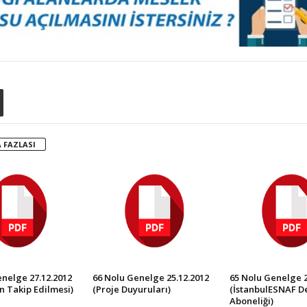
 FAZLASI
nelge 27.12.2012
66 Nolu Genelge 25.12.2012
65 Nolu Genelge 2
n Takip Edilmesi)
(Proje Duyuruları)
(İstanbulESNAF De
Aboneliği)