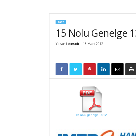
İ
S
T
2012
E
15 Nolu Genelge 13
S
O
B
Yazan
istesob
-
13 Mart 2012
15 nolu genelge 2012