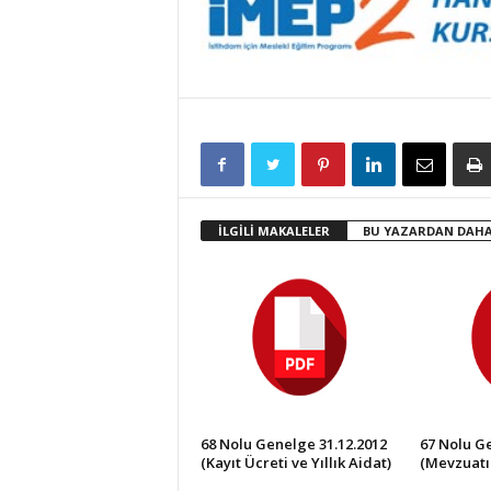
İLGİLİ MAKALELER
BU YAZARDAN DAHA
68 Nolu Genelge 31.12.2012
67 Nolu Ge
(Kayıt Ücreti ve Yıllık Aidat)
(Mevzuatı