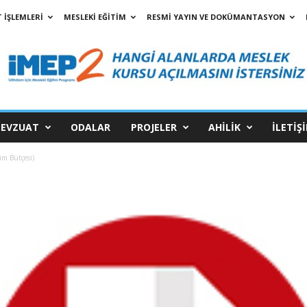
 İŞLEMLERİ
MESLEKİ EĞİTİM
RESMİ YAYIN VE DOKÜMANTASYON
EVZUAT
ODALAR
PROJELER
AHİLİK
İLETİŞ
im Bütçesi)