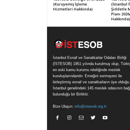
(Kuruyemiş İşleme
(İstanbul 
Hizmetleri Hakkında)
Şiddetle 
Planı 2026
Hakkında)
İstanbul Esnaf ve Sanatkarlar Odaları Birliği
(İSTESOB) 1951 yılında kurulmuş olup, Türki
en eski kamu kurumu niteliğinde meslek
kuruluşlarındandır. Emeğini sermayesi ile
birleştirmiş esnaf ve sanatkarların üye olduğu
İstanbul genelindeki 145 meslek odasının bağl
bulunduğu bir Birliktir.
Bize Ulaşın:
info@istesob.org.tr