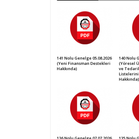
İ
S
T
E
S
O
B
141 Nolu Genelge 05.08.2026
140 Nolu 
(Yeni Finansman Destekleri
(Yöresel Ü
Hakkında)
ve Tedarik
Listelerin
Hakkında)
136 Nolu Genelge 07.07.2026
135 Nolu 