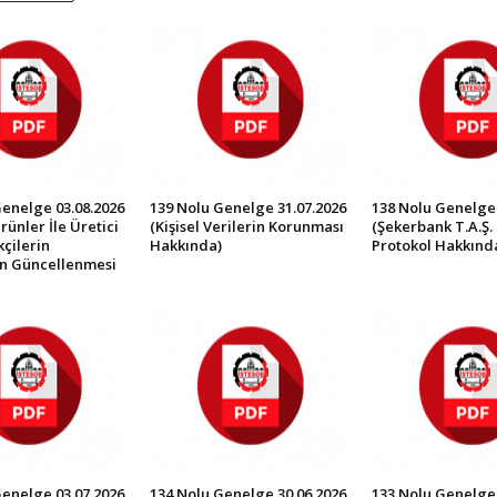
Genelge 03.08.2026
139 Nolu Genelge 31.07.2026
138 Nolu Genelge 
rünler İle Üretici
(Kişisel Verilerin Korunması
(Şekerbank T.A.Ş. 
çilerin
Hakkında)
Protokol Hakkınd
in Güncellenmesi
Genelge 03.07.2026
134 Nolu Genelge 30.06.2026
133 Nolu Genelge 