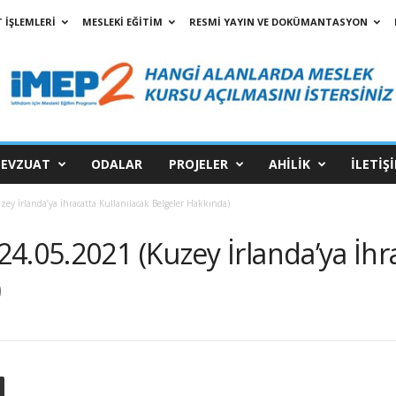
 İŞLEMLERİ
MESLEKİ EĞİTİM
RESMİ YAYIN VE DOKÜMANTASYON
EVZUAT
ODALAR
PROJELER
AHİLİK
İLETİŞ
y İrlanda’ya İhracatta Kullanılacak Belgeler Hakkında)
4.05.2021 (Kuzey İrlanda’ya İhra
)