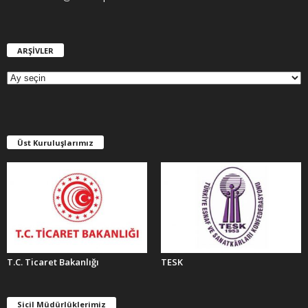
ARŞİVLER
A
R
Ş
İ
V
L
E
Üst Kuruluşlarımız
R
T.C. Ticaret Bakanlığı
TESK
Sicil Müdürlüklerimiz