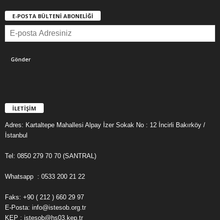
E-POSTA BÜLTENİ ABONELİĞİ
İLETİŞİM
Adres: Kartaltepe Mahallesi Alpay İzer Sokak No : 12 İncirli Bakırköy /
İstanbul
Tel: 0850 279 70 70 (SANTRAL)
Whatsapp : 0533 200 21 22
Faks: +90 ( 212 ) 660 29 97
E-Posta: info@istesob.org.tr
KEP : istesob@hs03.kep.tr