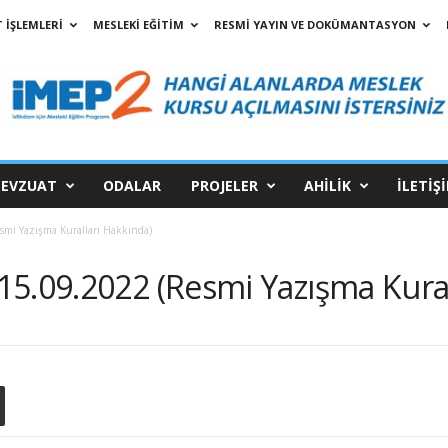
 İŞLEMLERİ
MESLEKİ EĞİTİM
RESMİ YAYIN VE DOKÜMANTASYON
EVZUAT
ODALAR
PROJELER
AHİLİK
İLETİŞ
smi Yazışma Kuralları Hakkında)
15.09.2022 (Resmi Yazışma Kural