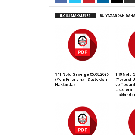
İ
S
İLGİLİ MAKALELER
BU YAZARDAN DAHA
T
E
S
O
B
141 Nolu Genelge 05.08.2026
140 Nolu 
(Yeni Finansman Destekleri
(Yöresel Ü
Hakkında)
ve Tedarik
Listelerin
Hakkında)