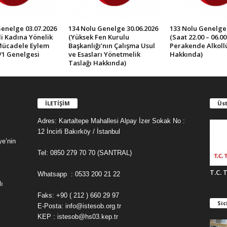
Genelge 03.07.2026
134 Nolu Genelge 30.06.2026
133 Nolu Genelge 
İli Kadına Yönelik
(Yüksek Fen Kurulu
(Saat 22.00 – 06.0
Mücadele Eylem
Başkanlığı’nın Çalışma Usul
Perakende Alkollü 
/1 Genelgesi
ve Esasları Yönetmelik
Hakkında)
Taslağı Hakkında)
İLETİŞİM
Üst
Adres: Kartaltepe Mahallesi Alpay İzer Sokak No :
12 İncirli Bakırköy / İstanbul
ye’nin
Tel: 0850 279 70 70 (SANTRAL)
T.C. 
Whatsapp : 0533 200 21 22
ı
Faks: +90 ( 212 ) 660 29 97
Sic
E-Posta: info@istesob.org.tr
KEP : istesob@hs03.kep.tr