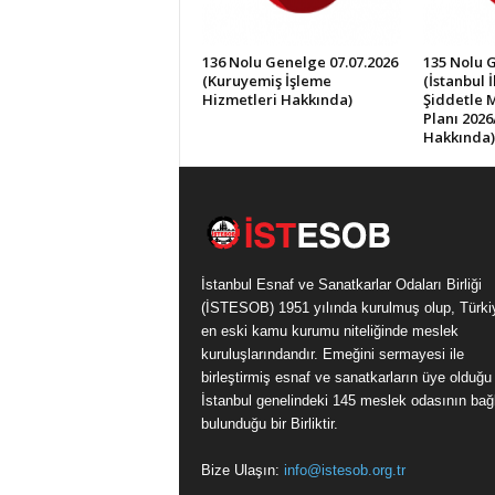
136 Nolu Genelge 07.07.2026
135 Nolu 
(Kuruyemiş İşleme
(İstanbul 
Hizmetleri Hakkında)
Şiddetle 
Planı 2026
Hakkında)
İstanbul Esnaf ve Sanatkarlar Odaları Birliği
(İSTESOB) 1951 yılında kurulmuş olup, Türki
en eski kamu kurumu niteliğinde meslek
kuruluşlarındandır. Emeğini sermayesi ile
birleştirmiş esnaf ve sanatkarların üye olduğu
İstanbul genelindeki 145 meslek odasının bağl
bulunduğu bir Birliktir.
Bize Ulaşın:
info@istesob.org.tr