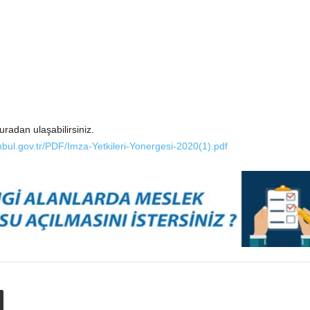
radan ulaşabilirsiniz.
anbul.gov.tr/PDF/Imza-Yetkileri-Yonergesi-2020(1).pdf