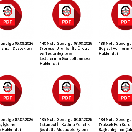
Genelge 05.08.2026
140 Nolu Genelge 03.08.2026
139 Nolu Genelge 
ansman Destekleri
(Yöresel Ürünler İle Üretici
(Kişisel Verilerin
ve Tedarikçilerin
Hakkında)
Listelerinin Güncellenmesi
Hakkında)
Genelge 07.07.2026
135 Nolu Genelge 03.07.2026
134 Nolu Genelge 
ş İşleme
(İstanbul İli Kadına Yönelik
(Yüksek Fen Kurul
i Hakkında)
Şiddetle Mücadele Eylem
Başkanlığı’nın Ça