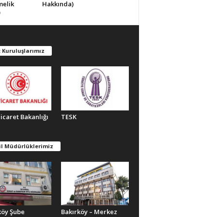
melik
Hakkında)
)
 Kuruluşlarımız
Ticaret Bakanlığı
TESK
il Müdürlüklerimiz
köy Şube
Bakırköy – Merkez