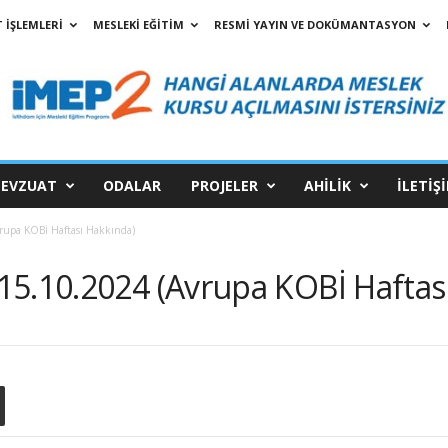
 İŞLEMLERİ
MESLEKİ EĞİTİM
RESMİ YAYIN VE DOKÜMANTASYON
EVZUAT
ODALAR
PROJELER
AHİLİK
İLETİŞ
rupa KOBİ Haftası Hakkında)
15.10.2024 (Avrupa KOBİ Haftas