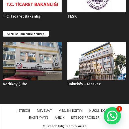
T.C. Ticaret Bakanlığı
TESK
Sicil Müdürlüklerimiz
Kadıköy Şube
Bakırköy – Merkez
1
İSTESOB
MEVZUAT
MESLEKİ EĞİTİM
HUKUK KÖŞESİ
BASIN YAYIN
AHİLİK
İSTESOB PROJELERİ
© İstesob Bilgi İşlem & Ar-ge