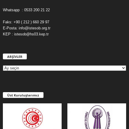
Whatsapp : 0533 200 21 22
Faks: +90 ( 212 ) 660 29 97
E-Posta: info@istesob.org.tr
KEP : istesob@hs03.kep.tr
ARŞİVLER
A
R
Ş
İ
V
L
E
Üst Kuruluşlarımız
R