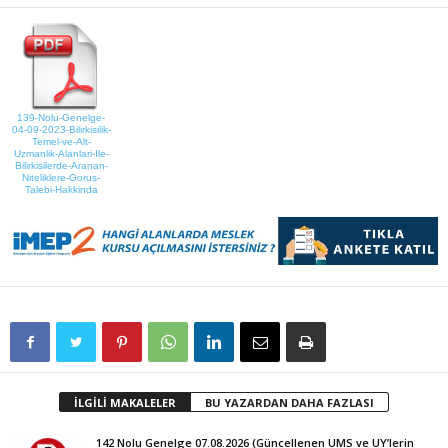
139-Nolu-Genelge-
04-09-2023-Bilirkisilik-
Temel-ve-Alt-
Uzmanlik-Alanlari-Ile-
Bilirkisilerde-Aranan-
Niteliklere-Gorus-
Talebi-Hakkinda
İLGİLİ MAKALELER
BU YAZARDAN DAHA FAZLASI
142 Nolu Genelge 07.08.2026 (Güncellenen UMS ve UY’lerin