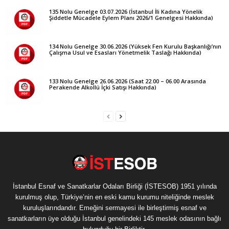
135 Nolu Genelge 03.07.2026 (İstanbul İli Kadına Yönelik
Şiddetle Mücadele Eylem Planı 2026/1 Genelgesi Hakkında)
134 Nolu Genelge 30.06.2026 (Yüksek Fen Kurulu Başkanlığı’nın
Çalışma Usul ve Esasları Yönetmelik Taslağı Hakkında)
133 Nolu Genelge 26.06.2026 (Saat 22.00 – 06.00 Arasında
Perakende Alkollü İçki Satışı Hakkında)
İstanbul Esnaf ve Sanatkarlar Odaları Birliği (İSTESOB) 1951 yılında
kurulmuş olup, Türkiye’nin en eski kamu kurumu niteliğinde meslek
kuruluşlarındandır. Emeğini sermayesi ile birleştirmiş esnaf ve
sanatkarların üye olduğu İstanbul genelindeki 145 meslek odasının bağlı