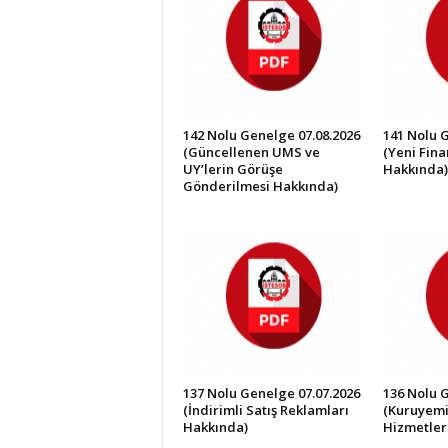
İ
S
T
E
S
O
142 Nolu Genelge 07.08.2026
141 Nolu 
B
(Güncellenen UMS ve
(Yeni Fin
UY’lerin Görüşe
Hakkında)
Gönderilmesi Hakkında)
137 Nolu Genelge 07.07.2026
136 Nolu 
(İndirimli Satış Reklamları
(Kuruyemi
Hakkında)
Hizmetler