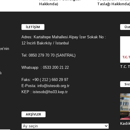
Hakkında)
Taslağı Hakkında
İLETİŞİM
Üst
Adres: Kartaltepe Mahallesi Alpay İzer Sokak No :
12 İncirli Bakırköy / İstanbul
ye’nin
Tel: 0850 279 70 70 (SANTRAL)
T.C. 
Whatsapp : 0533 200 21 22
ı
Faks: +90 ( 212 ) 660 29 97
Sic
E-Posta: info@istesob.org.tr
KEP : istesob@hs03.kep.tr
ARŞİVLER
A
R
Kadı
Ş