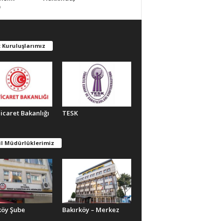
)
 Kuruluşlarımız
Ticaret Bakanlığı
TESK
il Müdürlüklerimiz
köy Şube
Bakırköy – Merkez