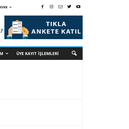
KVKK
İM
ÜYE KAYIT İŞLEMLERİ