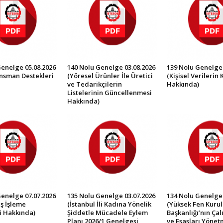
Genelge 05.08.2026
140 Nolu Genelge 03.08.2026
139 Nolu Genelge 
ansman Destekleri
(Yöresel Ürünler İle Üretici
(Kişisel Verilerin
ve Tedarikçilerin
Hakkında)
Listelerinin Güncellenmesi
Hakkında)
Genelge 07.07.2026
135 Nolu Genelge 03.07.2026
134 Nolu Genelge 
ş İşleme
(İstanbul İli Kadına Yönelik
(Yüksek Fen Kurul
i Hakkında)
Şiddetle Mücadele Eylem
Başkanlığı’nın Ça
Planı 2026/1 Genelgesi
ve Esasları Yönet