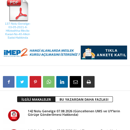
137-Nolu-Genelge-
03-05-2021-Il-
Hifzissihha-Meclis-
Karari-No-40-Alkol-
Satisi-Hakkinda
İLGİLİ MAKALELER
BU YAZARDAN DAHA FAZLASI
142 Nolu Genelge 07.08.2026 (Güncellenen UMS ve UY’lerin
Görüşe Gönderilmesi Hakkında)