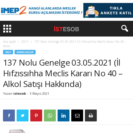
Ana sayfa
2021
137 Nolu Genelge 03.05.2021 (İl Hıfzıssıhha Meclis Kararı No 40 –
Alkol...
2021
GENELGELER
137 Nolu Genelge 03.05.2021 (İl
Hıfzıssıhha Meclis Kararı No 40 –
Alkol Satışı Hakkında)
Yazan
istesob
-
3 Mayıs 2021