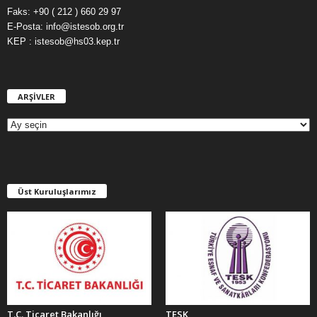
Faks: +90 ( 212 ) 660 29 97
E-Posta: info@istesob.org.tr
KEP : istesob@hs03.kep.tr
ARŞİVLER
A
R
Ş
İ
V
L
E
Üst Kuruluşlarımız
R
T.C. Ticaret Bakanlığı
TESK