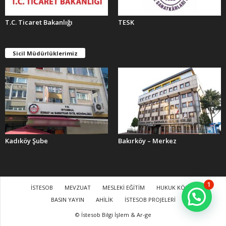
T.C. Ticaret Bakanlığı
TESK
Sicil Müdürlüklerimiz
Kadıköy Şube
Bakırköy – Merkez
1
İSTESOB
MEVZUAT
MESLEKİ EĞİTİM
HUKUK KÖŞESİ
BASIN YAYIN
AHİLİK
İSTESOB PROJELERİ
© İstesob Bilgi İşlem & Ar-ge