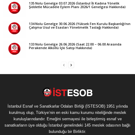
135 Nolu Genelge 03.07.2026 (İstanbul İli Kadına Yönelik
Şiddetle Mücadele Eylem Planı 2026/1 Genelgesi Hakkında)
134 Nolu Genelge 30.06.2026 (Yüksek Fen Kurulu Başkanlığı’nın
Çalışma Usul ve Esasları Yönetmelik Taslağı Hakkında)
133 Nolu Genelge 26.06.2026 (Saat 22.00 – 06.00 Arasında
Perakende Alkollü İçki Satışı Hakkında)
İstanbul Esnaf ve Sanatkarlar Odaları Birliği (İSTESOB) 1951 yılında
kurulmuş olup, Türkiye’nin en eski kamu kurumu niteliğinde meslek
kuruluşlarındandır. Emeğini sermayesi ile birleştirmiş esnaf ve
sanatkarların üye olduğu İstanbul genelindeki 145 meslek odasının bağlı
bulunduğu bir Birliktir.