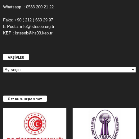
Whatsapp : 0533 200 21 22
Faks: +90 ( 212 ) 660 29 97
E-Posta: info@istesob.org.tr
KEP : istesob@hs03.kep.tr
ARŞİVLER
A
R
Ş
İ
V
L
E
Üst Kuruluşlarımız
R