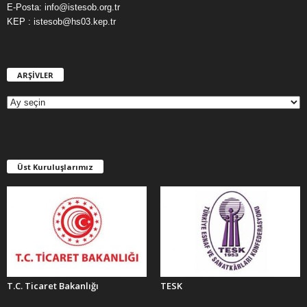
E-Posta: info@istesob.org.tr
KEP : istesob@hs03.kep.tr
ARŞİVLER
A
R
Ş
İ
V
L
E
Üst Kuruluşlarımız
R
T.C. Ticaret Bakanlığı
TESK