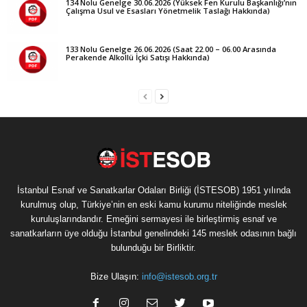
134 Nolu Genelge 30.06.2026 (Yüksek Fen Kurulu Başkanlığı’nın
Çalışma Usul ve Esasları Yönetmelik Taslağı Hakkında)
133 Nolu Genelge 26.06.2026 (Saat 22.00 – 06.00 Arasında
Perakende Alkollü İçki Satışı Hakkında)
İstanbul Esnaf ve Sanatkarlar Odaları Birliği (İSTESOB) 1951 yılında
kurulmuş olup, Türkiye’nin en eski kamu kurumu niteliğinde meslek
kuruluşlarındandır. Emeğini sermayesi ile birleştirmiş esnaf ve
sanatkarların üye olduğu İstanbul genelindeki 145 meslek odasının bağlı
bulunduğu bir Birliktir.
Bize Ulaşın:
info@istesob.org.tr