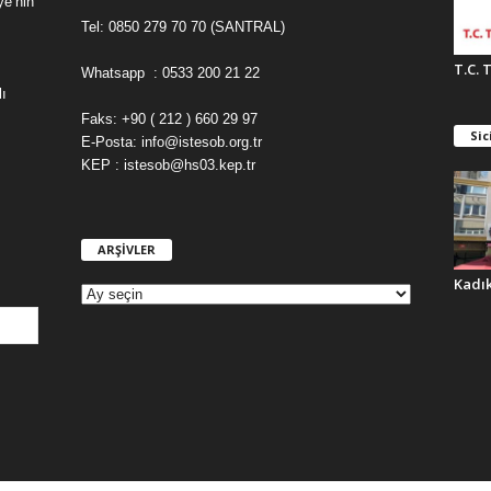
ye’nin
Tel: 0850 279 70 70 (SANTRAL)
T.C. 
Whatsapp : 0533 200 21 22
ı
Faks: +90 ( 212 ) 660 29 97
Sic
E-Posta: info@istesob.org.tr
KEP : istesob@hs03.kep.tr
ARŞİVLER
A
R
Kadı
Ş
İ
V
L
E
R