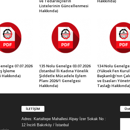
ve Tedarikçilerin
Hakkında)
Listelerinin Güncellenmesi
Hakkında)
Genelge 07.07.2026
135 Nolu Genelge 03.07.2026
134 Nolu Genelge 
ş İşleme
(İstanbul İli Kadına Yönelik
(Yüksek Fen Kurul
i Hakkında)
Şiddetle Mücadele Eylem
Başkanlığı’nın Ça
Planı 2026/1 Genelgesi
ve Esasları Yönet
Hakkında)
Taslağı Hakkında
İLETİŞİM
Üst
Adres: Kartaltepe Mahallesi Alpay İzer Sokak No :
12 İncirli Bakırköy / İstanbul