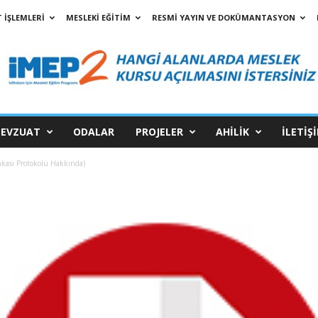
 İŞLEMLERİ
MESLEKİ EĞİTİM
RESMİ YAYIN VE DOKÜMANTASYON
EVZUAT
ODALAR
PROJELER
AHİLİK
İLETİŞ
kası Protokolü Hakkında)