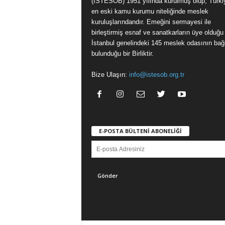
(İSTESOB) 1951 yılında kurulmuş olup, Türki
en eski kamu kurumu niteliğinde meslek
kuruluşlarındandır. Emeğini sermayesi ile
birleştirmiş esnaf ve sanatkarların üye olduğu
İstanbul genelindeki 145 meslek odasının bağl
bulunduğu bir Birliktir.
Bize Ulaşın:
info@istesob.org.tr
E-POSTA BÜLTENİ ABONELİĞİ