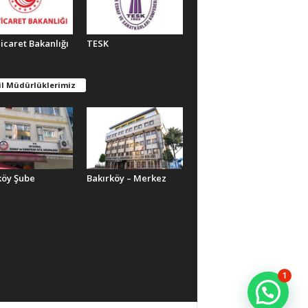
Ticaret Bakanlığı
TESK
il Müdürlüklerimiz
köy Şube
Bakırköy – Merkez
1