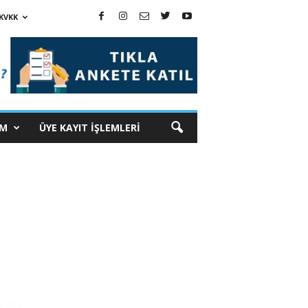
KVKK
İM
ÜYE KAYIT İŞLEMLERİ