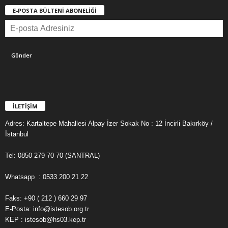
E-POSTA BÜLTENİ ABONELİĞİ
İLETİŞİM
Adres: Kartaltepe Mahallesi Alpay İzer Sokak No : 12 İncirli Bakırköy /
İstanbul
Tel: 0850 279 70 70 (SANTRAL)
Whatsapp : 0533 200 21 22
Faks: +90 ( 212 ) 660 29 97
E-Posta: info@istesob.org.tr
KEP : istesob@hs03.kep.tr