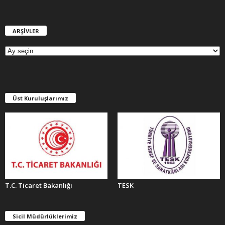
ARŞİVLER
A
R
Ş
İ
V
L
E
Üst Kuruluşlarımız
R
T.C. Ticaret Bakanlığı
TESK
Sicil Müdürlüklerimiz