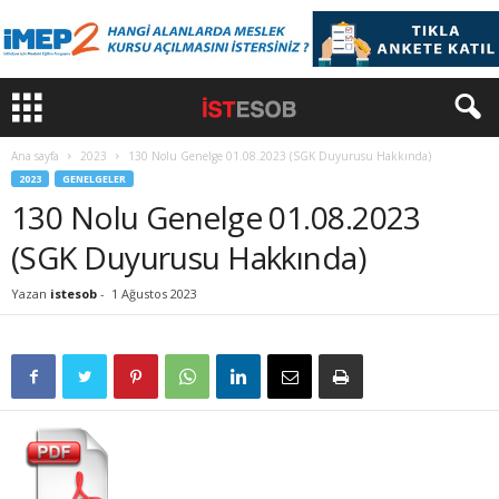
Ana sayfa
2023
130 Nolu Genelge 01.08.2023 (SGK Duyurusu Hakkında)
2023
GENELGELER
130 Nolu Genelge 01.08.2023
(SGK Duyurusu Hakkında)
Yazan
istesob
-
1 Ağustos 2023