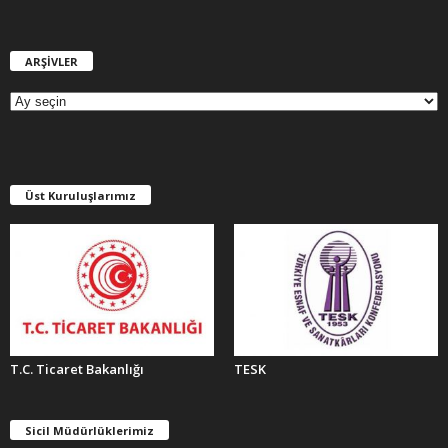
ARŞİVLER
A
R
Ş
İ
V
L
E
Üst Kuruluşlarımız
R
T.C. Ticaret Bakanlığı
TESK
Sicil Müdürlüklerimiz