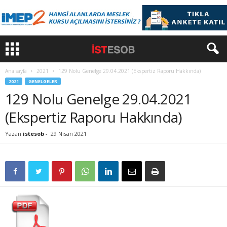
Ana sayfa
2021
129 Nolu Genelge 29.04.2021 (Ekspertiz Raporu Hakkında)
2021
GENELGELER
129 Nolu Genelge 29.04.2021
(Ekspertiz Raporu Hakkında)
Yazan
istesob
-
29 Nisan 2021