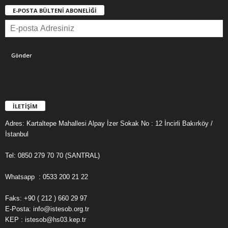
E-POSTA BÜLTENİ ABONELİĞİ
İLETİŞİM
Adres: Kartaltepe Mahallesi Alpay İzer Sokak No : 12 İncirli Bakırköy /
İstanbul
Tel: 0850 279 70 70 (SANTRAL)
Whatsapp : 0533 200 21 22
Faks: +90 ( 212 ) 660 29 97
E-Posta: info@istesob.org.tr
KEP : istesob@hs03.kep.tr