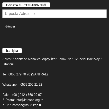
E-POSTA BÜLTENİ ABONELİĞİ
İLETİŞİM
Adres: Kartaltepe Mahallesi Alpay İzer Sokak No : 12 İncirli Bakırköy /
İstanbul
Tel: 0850 279 70 70 (SANTRAL)
Whatsapp : 0533 200 21 22
Faks: +90 ( 212 ) 660 29 97
E-Posta: info@istesob.org.tr
KEP : istesob@hs03.kep.tr