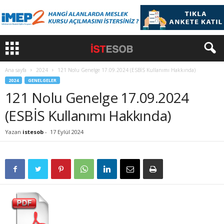
Ana sayfa
2024
121 Nolu Genelge 17.09.2024 (ESBİS Kullanımı Hakkında)
2024
GENELGELER
121 Nolu Genelge 17.09.2024
(ESBİS Kullanımı Hakkında)
Yazan
istesob
-
17 Eylül 2024