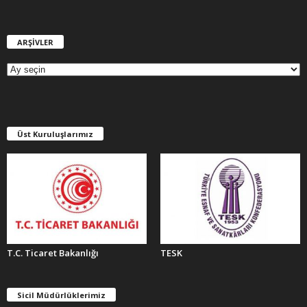
ARŞİVLER
A
R
Ş
İ
V
L
E
Üst Kuruluşlarımız
R
T.C. Ticaret Bakanlığı
TESK
Sicil Müdürlüklerimiz