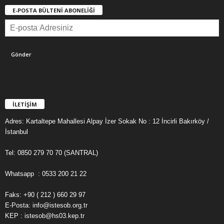
E-POSTA BÜLTENİ ABONELİĞİ
İLETİŞİM
Adres: Kartaltepe Mahallesi Alpay İzer Sokak No : 12 İncirli Bakırköy /
İstanbul
Tel: 0850 279 70 70 (SANTRAL)
Whatsapp : 0533 200 21 22
Faks: +90 ( 212 ) 660 29 97
E-Posta: info@istesob.org.tr
KEP : istesob@hs03.kep.tr