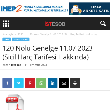
Ana sayfa
2023
120 Nolu Genelge 11.07.2023 (Sicil Harç Tarifesi Hakkında)
2023
GENELGELER
120 Nolu Genelge 11.07.2023
(Sicil Harç Tarifesi Hakkında)
Yazan
istesob
-
11 Temmuz 2023