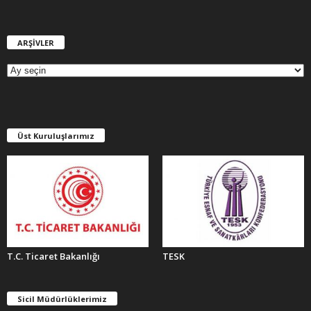
ARŞİVLER
A
R
Ş
İ
V
L
E
Üst Kuruluşlarımız
R
T.C. Ticaret Bakanlığı
TESK
Sicil Müdürlüklerimiz