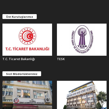
V
L
E
Üst Kuruluşlarımız
R
T.C. Ticaret Bakanlığı
TESK
Sicil Müdürlüklerimiz