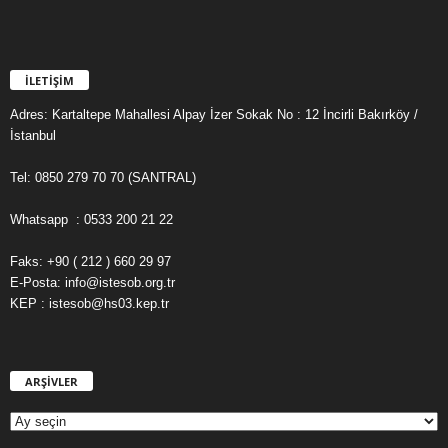
İLETİŞİM
Adres: Kartaltepe Mahallesi Alpay İzer Sokak No : 12 İncirli Bakırköy /
İstanbul
Tel: 0850 279 70 70 (SANTRAL)
Whatsapp : 0533 200 21 22
Faks: +90 ( 212 ) 660 29 97
E-Posta: info@istesob.org.tr
KEP : istesob@hs03.kep.tr
ARŞİVLER
A
R
Ş
İ