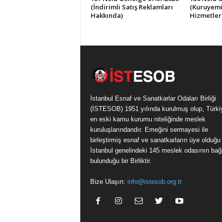
(İndirimli Satış Reklamları
(Kuruyemi
Hakkında)
Hizmetler
İstanbul Esnaf ve Sanatkarlar Odaları Birliği
(İSTESOB) 1951 yılında kurulmuş olup, Türki
en eski kamu kurumu niteliğinde meslek
kuruluşlarındandır. Emeğini sermayesi ile
birleştirmiş esnaf ve sanatkarların üye olduğu
İstanbul genelindeki 145 meslek odasının bağl
bulunduğu bir Birliktir.
Bize Ulaşın:
info@istesob.org.tr