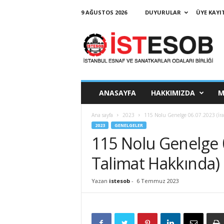
9 AĞUSTOS 2026
DUYURULAR
ÜYE KAYIT
İ
s
t
a
n
b
u
ANASAYFA
HAKKIMIZDA
M
l
E
Ana sayfa
2023
115 Nolu Genelge 06.07.2023 (İra
s
2023
GENELGELER
n
115 Nolu Genelge 0
a
f
Talimat Hakkında)
v
e
Yazan
istesob
-
6 Temmuz 2023
S
a
n
a
t