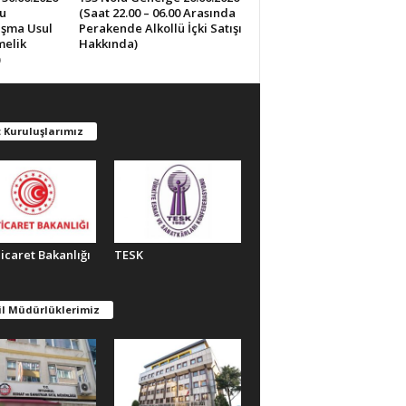
u
(Saat 22.00 – 06.00 Arasında
lışma Usul
Perakende Alkollü İçki Satışı
melik
Hakkında)
)
 Kuruluşlarımız
Ticaret Bakanlığı
TESK
il Müdürlüklerimiz