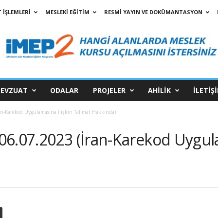
 İŞLEMLERİ
MESLEKİ EĞİTİM
RESMİ YAYIN VE DOKÜMANTASYON
EVZUAT
ODALAR
PROJELER
AHİLİK
İLETİŞ
n-Karekod Uygulamasına İlişkin Talimat Hakkında)
6.07.2023 (İran-Karekod Uygula