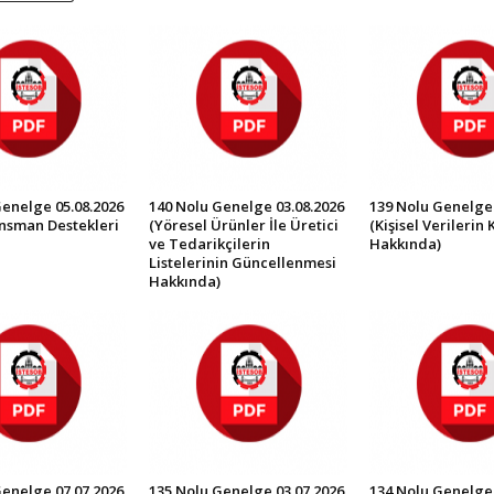
Genelge 05.08.2026
140 Nolu Genelge 03.08.2026
139 Nolu Genelge 
ansman Destekleri
(Yöresel Ürünler İle Üretici
(Kişisel Verilerin
ve Tedarikçilerin
Hakkında)
Listelerinin Güncellenmesi
Hakkında)
Genelge 07.07.2026
135 Nolu Genelge 03.07.2026
134 Nolu Genelge 