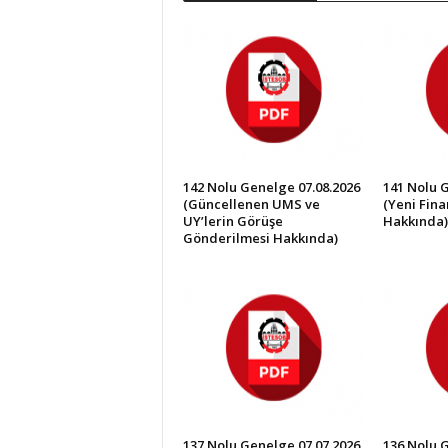
İ
S
T
E
S
O
B
142 Nolu Genelge 07.08.2026
141 Nolu 
(Güncellenen UMS ve
(Yeni Fin
UY’lerin Görüşe
Hakkında)
Gönderilmesi Hakkında)
137 Nolu Genelge 07.07.2026
136 Nolu 