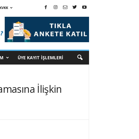
KVKK
İM
ÜYE KAYIT İŞLEMLERİ
masına İlişkin