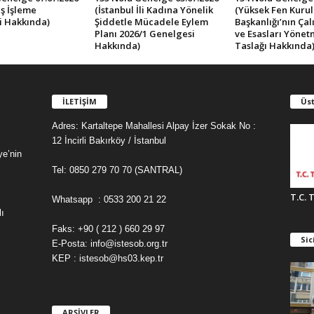
ş İşleme
(İstanbul İli Kadına Yönelik
(Yüksek Fen Kurul
i Hakkında)
Şiddetle Mücadele Eylem
Başkanlığı’nın Ça
Planı 2026/1 Genelgesi
ve Esasları Yönet
Hakkında)
Taslağı Hakkında
İLETİŞİM
Üst
Adres: Kartaltepe Mahallesi Alpay İzer Sokak No :
12 İncirli Bakırköy / İstanbul
ye’nin
Tel: 0850 279 70 70 (SANTRAL)
T.C. 
Whatsapp : 0533 200 21 22
ı
Faks: +90 ( 212 ) 660 29 97
Sic
E-Posta: info@istesob.org.tr
KEP : istesob@hs03.kep.tr
ARŞİVLER
A